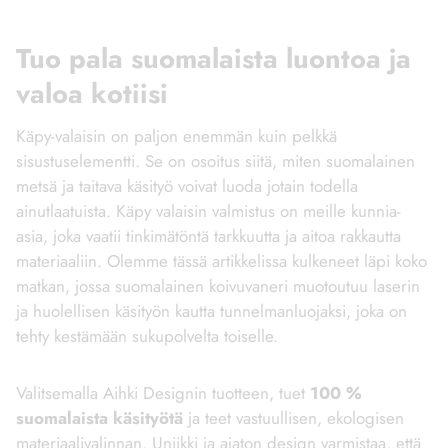
Tuo pala suomalaista luontoa ja
valoa kotiisi
Käpy-valaisin on paljon enemmän kuin pelkkä
sisustuselementti. Se on osoitus siitä, miten suomalainen
metsä ja taitava käsityö voivat luoda jotain todella
ainutlaatuista. Käpy valaisin valmistus on meille kunnia-
asia, joka vaatii tinkimätöntä tarkkuutta ja aitoa rakkautta
materiaaliin. Olemme tässä artikkelissa kulkeneet läpi koko
matkan, jossa suomalainen koivuvaneri muotoutuu laserin
ja huolellisen käsityön kautta tunnelmanluojaksi, joka on
tehty kestämään sukupolvelta toiselle.
Valitsemalla Aihki Designin tuotteen, tuet
100 %
suomalaista käsityötä
ja teet vastuullisen, ekologisen
materiaalivalinnan. Uniikki ja ajaton design varmistaa, että