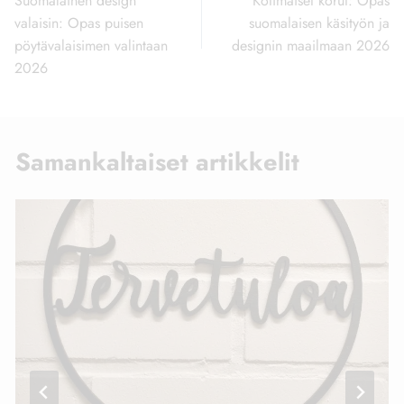
selaus
Suomalainen design
Kotimaiset korut: Opas
valaisin: Opas puisen
suomalaisen käsityön ja
pöytävalaisimen valintaan
designin maailmaan 2026
2026
Samankaltaiset artikkelit