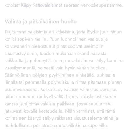
kotoisat
Käpy Kattovalaisimet
suoraan verkkokaupastamme.
Valinta ja pitkäikäinen huolto
Tarjoamme valaisimia eri kokoisina, jotta löydät juuri sinun
kotiisi sopivan mallin. Puun luonnollinen vaaleus ja
koivuvanerin hienostunut pinta sopivat useimpiin
sisustustyyleihin, tuoden mukanaan skandinaavista
raikkautta ja pehmeyttä. Jotta puuvalaisimesi säilyy kauniina
vuosikymmeniä, se vaatii vain hyvin vähän huoltoa.
Säännöllinen pölyjen pyyhkiminen nihkeällä, puhtaalla
liinalla tai pehmeällä pölyhuiskulla riittää pitämään pinnan
uudenveroisena. Koska käpy valaisin valmistus perustuu
aitoon puuhun, on hyvä välttää suoraa kosketusta veden
kanssa ja sijoittaa valaisin paikkaan, jossa se ei altistu
jatkuvasti kovalle kosteudelle. Näin varmistat, että tämä
kotimainen käsityö säilyy rakkaana sisustuselementtinä ja
mahdollisena perintönä seuraavillekin sukupolville.