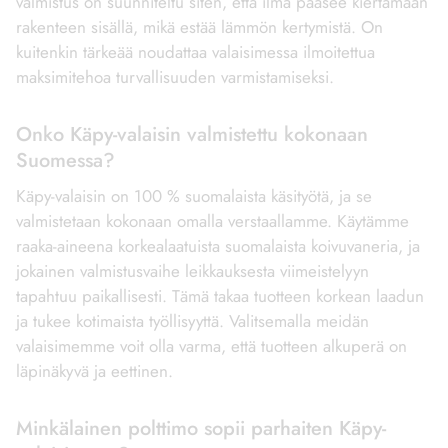
valmistus on suunniteltu siten, että ilma pääsee kiertämään
rakenteen sisällä, mikä estää lämmön kertymistä. On
kuitenkin tärkeää noudattaa valaisimessa ilmoitettua
maksimitehoa turvallisuuden varmistamiseksi.
Onko Käpy-valaisin valmistettu kokonaan
Suomessa?
Käpy-valaisin on 100 % suomalaista käsityötä, ja se
valmistetaan kokonaan omalla verstaallamme. Käytämme
raaka-aineena korkealaatuista suomalaista koivuvaneria, ja
jokainen valmistusvaihe leikkauksesta viimeistelyyn
tapahtuu paikallisesti. Tämä takaa tuotteen korkean laadun
ja tukee kotimaista työllisyyttä. Valitsemalla meidän
valaisimemme voit olla varma, että tuotteen alkuperä on
läpinäkyvä ja eettinen.
Minkälainen polttimo sopii parhaiten Käpy-