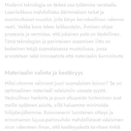
Moderni teknologia on tärkeä osa työtämme verstaalla.
Laserleikkaus mahdollistaa äärimmäisen tarkat ja
monimutkaiset muodot, joita kävyn kerroksellinen rakenne
vaatii. Vaikka kone tekee leikkaustyön, ihminen ohjaa
prosessia ja varmistaa, että jokainen pala on täydellinen.
Tämä teknologian ja perinteisen osaamisen liitto on
keskeinen tekijä
suomalaisessa muotoilussa
, jossa
arvostetaan sekä innovaatiota että materiaalin kunnioitusta.
Materiaalin valinta ja kestävyys
Miksi olemme valinneet juuri suomalaisen koivun? Se on
optimaalinen materiaali valaisimiin useasta syystä.
Vastuullinen hankinta ja puun alkuperän tunteminen ovat
meille sydämen asioita, sillä haluamme minimoida
hiilijalanjälkemme. Koivuvanerin luontainen sitkeys ja
erinomainen lujuus-painosuhde mahdollistavat valaisimen
siron rakenteen ilman, että kestävyydestä tarvitsee tinkiä.