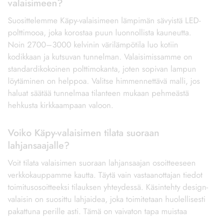
valaisimeen?
Suosittelemme Käpy-valaisimeen lämpimän sävyistä LED-
polttimooa, joka korostaa puun luonnollista kauneutta.
Noin 2700–3000 kelvinin värilämpötila luo kotiin
kodikkaan ja kutsuvan tunnelman. Valaisimissamme on
standardikokoinen polttimokanta, joten sopivan lampun
löytäminen on helppoa. Valitse himmennettävä malli, jos
haluat säätää tunnelmaa tilanteen mukaan pehmeästä
hehkusta kirkkaampaan valoon.
Voiko Käpy-valaisimen tilata suoraan
lahjansaajalle?
Voit tilata valaisimen suoraan lahjansaajan osoitteeseen
verkkokauppamme kautta. Täytä vain vastaanottajan tiedot
toimitusosoitteeksi tilauksen yhteydessä. Käsintehty design-
valaisin on suosittu lahjaidea, joka toimitetaan huolellisesti
pakattuna perille asti. Tämä on vaivaton tapa muistaa