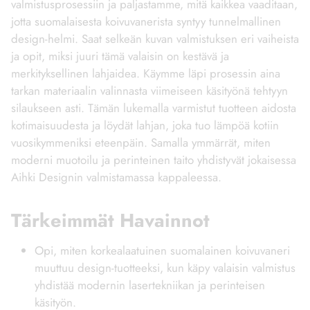
valmistusprosessiin ja paljastamme, mitä kaikkea vaaditaan,
jotta suomalaisesta koivuvanerista syntyy tunnelmallinen
design-helmi. Saat selkeän kuvan valmistuksen eri vaiheista
ja opit, miksi juuri tämä valaisin on kestävä ja
merkityksellinen lahjaidea. Käymme läpi prosessin aina
tarkan materiaalin valinnasta viimeiseen käsityönä tehtyyn
silaukseen asti. Tämän lukemalla varmistut tuotteen aidosta
kotimaisuudesta ja löydät lahjan, joka tuo lämpöä kotiin
vuosikymmeniksi eteenpäin. Samalla ymmärrät, miten
moderni muotoilu ja perinteinen taito yhdistyvät jokaisessa
Aihki Designin valmistamassa kappaleessa.
Tärkeimmät Havainnot
Opi, miten korkealaatuinen suomalainen koivuvaneri
muuttuu design-tuotteeksi, kun käpy valaisin valmistus
yhdistää modernin lasertekniikan ja perinteisen
käsityön.