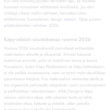
Kun valo siivilöityy puisten kerrosten läpi, se muuttaa
huoneen tunnelman välittömästi levolliseksi. Jos etsit
vinkkejä oikean mallin valintaan, kannattaa lukea
artikkelimme
Suomalainen design valaisin: Opas puisen
pöytävalaisimen valintaan 2026
.
Käpy-valaisin sisustuksessa vuonna 2026
Vuonna 2026 sisustustrendit painottavat entisestään
materiaalien aitoutta ja alkuperää. Ihmiset haluavat
koteihinsa esineitä, joilla on todellinen tarina ja kasvot.
Puuvalaisin, kuten Käpy Pöytävalaisin tai Käpy kattovalaisin,
ei ole pelkkä sisustusesine, vaan se toimii myös akustiikkaa
parantavana tekijänä. Puu materiaalina vaimentaa ääntä ja
tuo orgaanista pehmeyttä nykypäivän usein suoralinjaiseen
ja pelkistettyyn rakentamiseen. Aihki Designin käpy
valaisin valmistus takaa, että jokainen tuote on tehty
kestämään aikaa, katseita ja elämää, ollen samalla
kunnianosoitus paikalliselle käsityötaidolle.