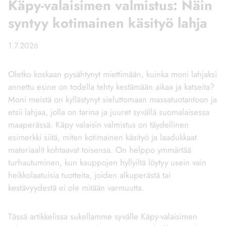
Käpy-valaisimen valmistus: Näin
syntyy kotimainen käsityö lahja
1.7.2026
Oletko koskaan pysähtynyt miettimään, kuinka moni lahjaksi
annettu esine on todella tehty kestämään aikaa ja katseita?
Moni meistä on kyllästynyt sieluttomaan massatuotantoon ja
etsii lahjaa, jolla on tarina ja juuret syvällä suomalaisessa
maaperässä. Käpy valaisin valmistus on täydellinen
esimerkki siitä, miten kotimainen käsityö ja laadukkaat
materiaalit kohtaavat toisensa. On helppo ymmärtää
turhautuminen, kun kauppojen hyllyiltä löytyy usein vain
heikkolaatuisia tuotteita, joiden alkuperästä tai
kestävyydestä ei ole mitään varmuutta.
Tässä artikkelissa sukellamme syvälle Käpy-valaisimen