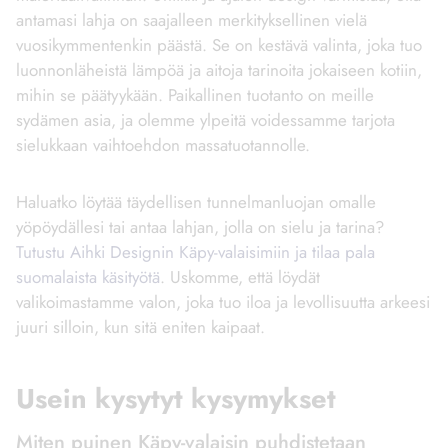
antamasi lahja on saajalleen merkityksellinen vielä
vuosikymmentenkin päästä. Se on kestävä valinta, joka tuo
luonnonläheistä lämpöä ja aitoja tarinoita jokaiseen kotiin,
mihin se päätyykään. Paikallinen tuotanto on meille
sydämen asia, ja olemme ylpeitä voidessamme tarjota
sielukkaan vaihtoehdon massatuotannolle.
Haluatko löytää täydellisen tunnelmanluojan omalle
yöpöydällesi tai antaa lahjan, jolla on sielu ja tarina?
Tutustu Aihki Designin Käpy-valaisimiin ja tilaa pala
suomalaista käsityötä
. Uskomme, että löydät
valikoimastamme valon, joka tuo iloa ja levollisuutta arkeesi
juuri silloin, kun sitä eniten kaipaat.
Usein kysytyt kysymykset
Miten puinen Käpy-valaisin puhdistetaan