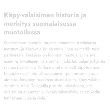
Käpy-valaisimen historia ja
merkitys suomalaisessa
muotoilussa
Suomalainen muotoilu on aina ammentanut voimansa
metsästä, ja Käpy-valaisin on täydellinen esimerkki tästä
perinteestä. Kyseessä on luonnon muotoja jäljittelevä,
usein kerroksittainen valaisinmalli, joka tuo palan pohjoista
rauhaa sisätiloihin. Vaikka monet mieltävät käpy-teeman
klassisiin metallisiin ulkovalaisimiin, puinen versio avaa
aivan uudenlaisen maailman sisustukseen. Käpy valaisin
valmistus Aihki Designilla perustuu ajatukseen, että
valaisin on enemmän kuin vain valonlähde; se on kodin
tunnelman luoja ja sielu.