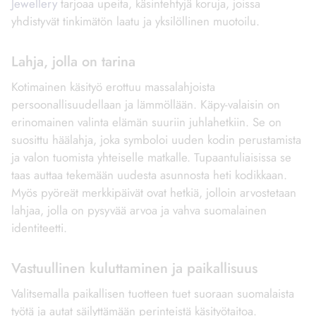
Jewellery
tarjoaa upeita, käsintehtyjä koruja, joissa
yhdistyvät tinkimätön laatu ja yksilöllinen muotoilu.
Lahja, jolla on tarina
Kotimainen käsityö erottuu massalahjoista
persoonallisuudellaan ja lämmöllään. Käpy-valaisin on
erinomainen valinta elämän suuriin juhlahetkiin. Se on
suosittu häälahja, joka symboloi uuden kodin perustamista
ja valon tuomista yhteiselle matkalle. Tupaantuliaisissa se
taas auttaa tekemään uudesta asunnosta heti kodikkaan.
Myös pyöreät merkkipäivät ovat hetkiä, jolloin arvostetaan
lahjaa, jolla on pysyvää arvoa ja vahva suomalainen
identiteetti.
Vastuullinen kuluttaminen ja paikallisuus
Valitsemalla paikallisen tuotteen tuet suoraan suomalaista
työtä ja autat säilyttämään perinteistä käsityötaitoa.