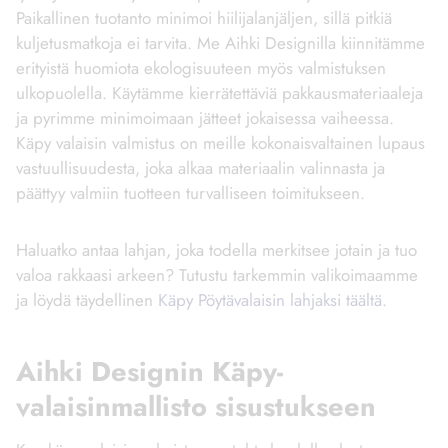
Paikallinen tuotanto minimoi hiilijalanjäljen, sillä pitkiä
kuljetusmatkoja ei tarvita. Me Aihki Designilla kiinnitämme
erityistä huomiota ekologisuuteen myös valmistuksen
ulkopuolella. Käytämme kierrätettäviä pakkausmateriaaleja
ja pyrimme minimoimaan jätteet jokaisessa vaiheessa.
Käpy valaisin valmistus on meille kokonaisvaltainen lupaus
vastuullisuudesta, joka alkaa materiaalin valinnasta ja
päättyy valmiin tuotteen turvalliseen toimitukseen.
Haluatko antaa lahjan, joka todella merkitsee jotain ja tuo
valoa rakkaasi arkeen? Tutustu tarkemmin valikoimaamme
ja löydä täydellinen
Käpy Pöytävalaisin lahjaksi täältä
.
Aihki Designin Käpy-
valaisinmallisto sisustukseen