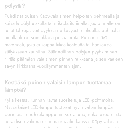
pölystä?
Puhdistat puisen Käpy-valaisimen helpoiten pehmeällä ja
kuivalla pölyhuiskulla tai mikrokuituliinalla. Jos pinnalle on
tullut tahroja, voit pyyhkiä ne kevyesti nihkeällä, puhtaalla
liinalla ilman voimakkaita pesuaineita. Puu on elävä
materiaali, joka ei kaipaa liikaa kosteutta tai hankausta
säilyäkseen kauniina. Säännöllinen pölyjen pyyhkiminen
riittää pitämään valaisimen pinnan raikkaana ja sen vaalean
sävyn kirkkaana vuosikymmenten ajan.
Kestääkö puinen valaisin lampun tuottamaa
lämpöä?
Kyllä kestää, kunhan käytät suositeltuja LED-polttimoita.
Nykyaikaiset LED-lamput tuottavat hyvin vähän lämpöä
perinteisiin hehkulamppuihin verrattuna, mikä tekee niistä
turvallisen valinnan puumateriaalin kanssa. Käpy valaisin