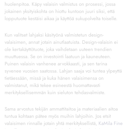
huolenpitoa. Käpy valaisin valmistus on prosessi, jossa
jokainen yksityiskohta on hiottu kuntoon juuri siksi, että
lopputuote kestäisi aikaa ja käyttöä sukupolvelta toiselle.
Kun valitset lahjaksi käsityönä valmistetun design-
valaisimen, annat jotain ainutlaatuista. Design-valaisin ei
ole kertakäyttötuote, joka vaihdetaan uuteen trendien
muuttuessa. Se on investointi laatuun ja kauneuteen.
Puinen valaisin vanhenee arvokkaasti, ja sen tarina
syvenee vuosien saatossa. Lahjan saaja voi tuntea ylpeyttä
tietäessään, missä ja kuka hänen valaisimensa on
valmistanut, mikä tekee esineestä huomattavasti
merkityksellisemmän kuin sieluton tehdasvalmiste.
Sama arvostus tekijän ammattitaitoa ja materiaalien aitoa
tuntua kohtaan pätee myös muihin lahjoihin. Jos etsit
valaisimen rinnalle jotain yhtä merkityksellistä,
KaMila Fine