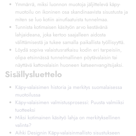
Ymmärrä, miksi luonnon muotoja jäljittelevä käpy-
muotoilu on ikoninen osa skandinaavista sisustusta ja
miten se luo kotiin ainutlaatuista tunnelmaa.
Tunnista kotimaisen käsityön arvo kestävänä
lahjaideana, joka kertoo saajalleen aidosta
välittämisestä ja tukee samalla paikallista työllisyyttä.
Löydä sopiva valaistusratkaisu kodin eri tarpeisiin,
olipa etsinnässä tunnelmallinen pöytävalaisin tai
näyttävä kattovalaisin huoneen katseenvangitsijaksi.
Sisällysluettelo
Käpy-valaisimen historia ja merkitys suomalaisessa
muotoilussa
Käpy-valaisimen valmistusprosessi: Puusta valmiiksi
tuotteeksi
Miksi kotimainen käsityö lahja on merkityksellinen
valinta?
Aihki Designin Käpy-valaisinmallisto sisustukseen