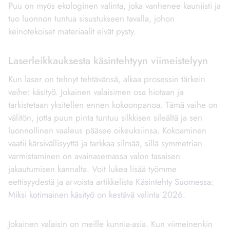
Puu on myös ekologinen valinta, joka vanhenee kauniisti ja
tuo luonnon tuntua sisustukseen tavalla, johon
keinotekoiset materiaalit eivät pysty.
Laserleikkauksesta käsintehtyyn viimeistelyyn
Kun laser on tehnyt tehtävänsä, alkaa prosessin tärkein
vaihe: käsityö. Jokainen valaisimen osa hiotaan ja
tarkistetaan yksitellen ennen kokoonpanoa. Tämä vaihe on
välitön, jotta puun pinta tuntuu silkkisen sileältä ja sen
luonnollinen vaaleus pääsee oikeuksiinsa. Kokoaminen
vaatii kärsivällisyyttä ja tarkkaa silmää, sillä symmetrian
varmistaminen on avainasemassa valon tasaisen
jakautumisen kannalta. Voit lukea lisää työmme
eettisyydestä ja arvoista artikkelista
Käsintehty Suomessa:
Miksi kotimainen käsityö on kestävä valinta 2026
.
Jokainen valaisin on meille kunnia-asia. Kun viimeinenkin