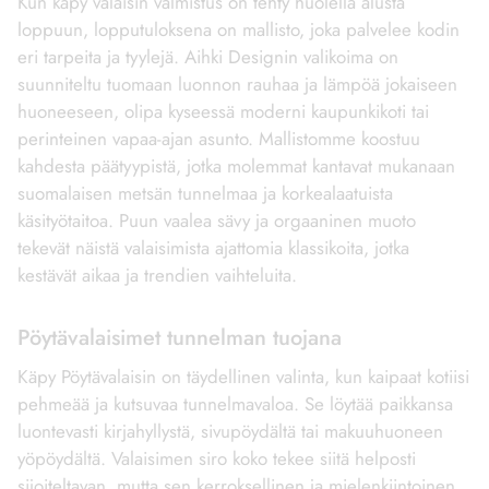
Kun käpy valaisin valmistus on tehty huolella alusta
loppuun, lopputuloksena on mallisto, joka palvelee kodin
eri tarpeita ja tyylejä. Aihki Designin valikoima on
suunniteltu tuomaan luonnon rauhaa ja lämpöä jokaiseen
huoneeseen, olipa kyseessä moderni kaupunkikoti tai
perinteinen vapaa-ajan asunto. Mallistomme koostuu
kahdesta päätyypistä, jotka molemmat kantavat mukanaan
suomalaisen metsän tunnelmaa ja korkealaatuista
käsityötaitoa. Puun vaalea sävy ja orgaaninen muoto
tekevät näistä valaisimista ajattomia klassikoita, jotka
kestävät aikaa ja trendien vaihteluita.
Pöytävalaisimet tunnelman tuojana
Käpy Pöytävalaisin on täydellinen valinta, kun kaipaat kotiisi
pehmeää ja kutsuvaa tunnelmavaloa. Se löytää paikkansa
luontevasti kirjahyllystä, sivupöydältä tai makuuhuoneen
yöpöydältä. Valaisimen siro koko tekee siitä helposti
sijoiteltavan, mutta sen kerroksellinen ja mielenkiintoinen