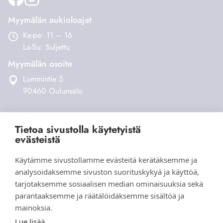
Myymälän aukioloajat
Ke-pe: 11 – 16
La-Su: Suljettu
Myymälän osoite
Lummintie 5
90460 Oulunsalo
Verkkokauppa
Tietoa sivustolla käytetyistä
Tilaus- ja toimitusehdot
evästeistä
Maksaminen ja toimitukset
Palautukset
Käytämme sivustollamme evästeitä kerätäksemme ja
Yhteystiedot
analysoidaksemme sivuston suorituskykyä ja käyttöä,
tarjotaksemme sosiaalisen median ominaisuuksia sekä
parantaaksemme ja räätälöidäksemme sisältöä ja
mainoksia.
Lue lisää