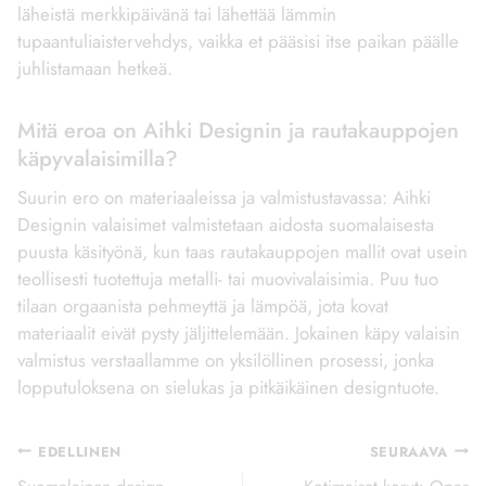
läheistä merkkipäivänä tai lähettää lämmin
tupaantuliaistervehdys, vaikka et pääsisi itse paikan päälle
juhlistamaan hetkeä.
Mitä eroa on Aihki Designin ja rautakauppojen
käpyvalaisimilla?
Suurin ero on materiaaleissa ja valmistustavassa: Aihki
Designin valaisimet valmistetaan aidosta suomalaisesta
puusta käsityönä, kun taas rautakauppojen mallit ovat usein
teollisesti tuotettuja metalli- tai muovivalaisimia. Puu tuo
tilaan orgaanista pehmeyttä ja lämpöä, jota kovat
materiaalit eivät pysty jäljittelemään. Jokainen käpy valaisin
valmistus verstaallamme on yksilöllinen prosessi, jonka
lopputuloksena on sielukas ja pitkäikäinen designtuote.
Artikkelien
EDELLINEN
SEURAAVA