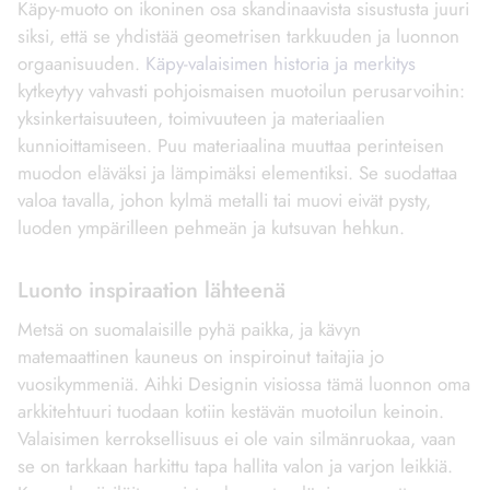
Käpy-muoto on ikoninen osa skandinaavista sisustusta juuri
siksi, että se yhdistää geometrisen tarkkuuden ja luonnon
orgaanisuuden.
Käpy-valaisimen historia ja merkitys
kytkeytyy vahvasti pohjoismaisen muotoilun perusarvoihin:
yksinkertaisuuteen, toimivuuteen ja materiaalien
kunnioittamiseen. Puu materiaalina muuttaa perinteisen
muodon eläväksi ja lämpimäksi elementiksi. Se suodattaa
valoa tavalla, johon kylmä metalli tai muovi eivät pysty,
luoden ympärilleen pehmeän ja kutsuvan hehkun.
Luonto inspiraation lähteenä
Metsä on suomalaisille pyhä paikka, ja kävyn
matemaattinen kauneus on inspiroinut taitajia jo
vuosikymmeniä. Aihki Designin visiossa tämä luonnon oma
arkkitehtuuri tuodaan kotiin kestävän muotoilun keinoin.
Valaisimen kerroksellisuus ei ole vain silmänruokaa, vaan
se on tarkkaan harkittu tapa hallita valon ja varjon leikkiä.