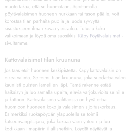
muoto takaa, että se huomataan. Sijoittamalla
pöytävalaisimen huoneen nurkkaan tai tason päälle, voit
korostaa tilan parhaita puolia ja luoda syvyyttä
sisustukseen ilman kovaa yleisvaloa. Tutustu koko
valikoimaan ja löydä oma suosikkisi
Käpy Pöytävalaisimet
-
sivultamme.
Kattovalaisimet tilan kruununa
Jos taas etsit huoneen keskipistettä, Käpy kattovalaisin on
oikea valinta. Se toimii tilan kruununa, joka suodattaa valon
kauniisti puisten lamellien läpi. Tämä rakenne estää
häikäisyn ja luo samalla upeita, eläviä varjokuvioita seinille
ja kattoon. Kattovalaisinta valittaessa on hyvä ottaa
huomioon huoneen koko ja valaisimen sijoituskorkeus.
Esimerkiksi ruokapöydän yläpuolella se toimii
katseenvangitsijana, joka kokoaa väen yhteen ja luo
kodikkaan ilmapiirin illallishetkiin. Löydät näyttävät ja