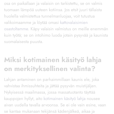
osa on paikallaan ja valaisin on tarkistettu, se on valmis
tuomaan lämpöä uuteen kotiinsa. Jos etsit juuri tällaista
huolella valmistettua tunnelmanluojaa, voit tutustua
valikoimaamme ja löytää omasi
kattovalaisimien
osastoltamme
. Käpy valaisin valmistus on meille enemmän
kuin työtä; se on intohimo luoda jotain pysyvää ja kaunista
suomalaisesta puusta.
Miksi kotimainen käsityö lahja
on merkityksellinen valinta?
Lahjan antaminen on parhaimmillaan kaunis ele, joka
vahvistaa ihmissuhteita ja jättää pysyvän muistijäljen.
Nykyisessä maailmassa, jossa massatuotanto täyttää
kauppojen hyllyt, aito
kotimainen käsityö lahja
nousee
aivan uudella tavalla arvoonsa. Se ei ole vain esine, vaan
se kantaa mukanaan tekijänsä kädenjälkeä, aikaa ja