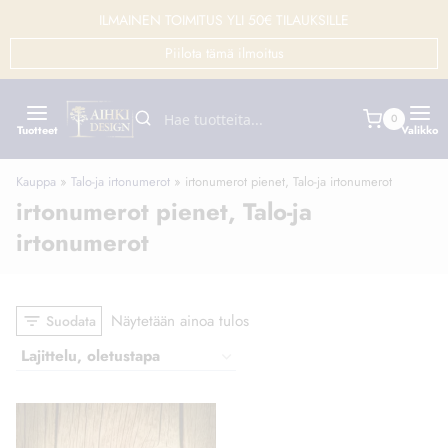
Siirry
ILMAINEN TOIMITUS YLI 50€ TILAUKSILLE
sisältöön
Piilota tämä ilmoitus
0
Tuotteet
Valikko
Kauppa
»
Talo-ja irtonumerot
»
irtonumerot pienet, Talo-ja irtonumerot
irtonumerot pienet, Talo-ja
irtonumerot
Näytetään ainoa tulos
Suodata