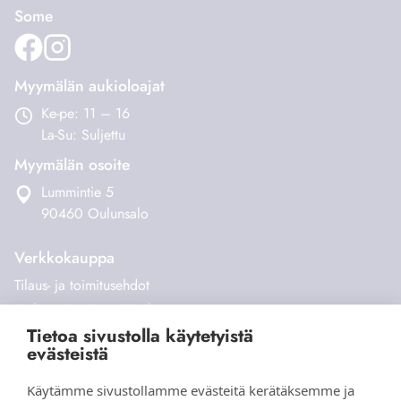
Some
Myymälän aukioloajat
Ke-pe: 11 – 16
La-Su: Suljettu
Myymälän osoite
Lummintie 5
90460 Oulunsalo
Tietoa sivustolla käytetyistä
Verkkokauppa
evästeistä
Tilaus- ja toimitusehdot
Maksaminen ja toimitukset
Käytämme sivustollamme evästeitä kerätäksemme ja
analysoidaksemme sivuston suorituskykyä ja käyttöä,
Palautukset
tarjotaksemme sosiaalisen median ominaisuuksia sekä
Yhteystiedot
parantaaksemme ja räätälöidäksemme sisältöä ja
mainoksia.