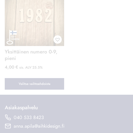
Yksittäinen numero 0-9,
pieni
4,00
€
sis. ALV 25.5%
Valitse vaihtoehdoista
Asiakaspalvelu
040 533 8423
anna.apila@aihkidesign.fi