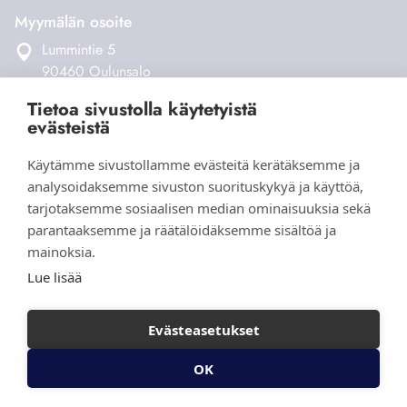
Myymälän osoite
Lummintie 5
90460 Oulunsalo
Tietoa sivustolla käytetyistä
Verkkokauppa
evästeistä
Tilaus- ja toimitusehdot
Käytämme sivustollamme evästeitä kerätäksemme ja
Maksaminen ja toimitukset
analysoidaksemme sivuston suorituskykyä ja käyttöä,
Palautukset
tarjotaksemme sosiaalisen median ominaisuuksia sekä
Yhteystiedot
parantaaksemme ja räätälöidäksemme sisältöä ja
mainoksia.
Lue lisää
Evästeasetukset
OK
Ota yhteyttä
© 2026 Aihki Design |
Tietosuojaseloste
|
Evästeasetukset