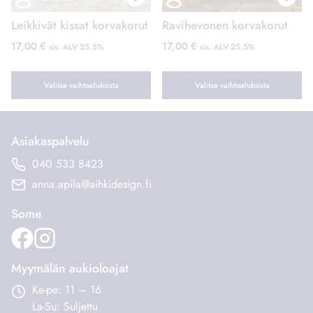
tuotteen
tuotteen
Leikkivät kissat korvakorut
Ravihevonen korvakorut
sivulla.
sivulla.
17,00
€
17,00
€
sis. ALV 25.5%
sis. ALV 25.5%
Valitse vaihtoehdoista
Valitse vaihtoehdoista
Tällä
Tällä
tuotteella
tuotteella
Asiakaspalvelu
on
on
useampi
useampi
040 533 8423
muunnelma.
muunnelma.
anna.apila@aihkidesign.fi
Voit
Voit
tehdä
tehdä
Some
valinnat
valinnat
tuotteen
tuotteen
sivulla.
sivulla.
Myymälän aukioloajat
Ke-pe: 11 – 16
La-Su: Suljettu