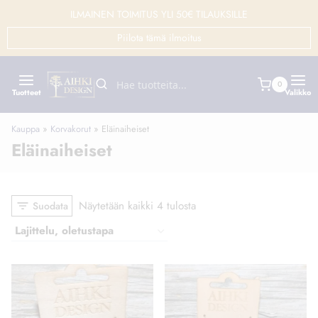
Siirry
ILMAINEN TOIMITUS YLI 50€ TILAUKSILLE
sisältöön
Piilota tämä ilmoitus
0
Tuotteet
Valikko
Kauppa
»
Korvakorut
»
Eläinaiheiset
Eläinaiheiset
Näytetään kaikki 4 tulosta
Suodata