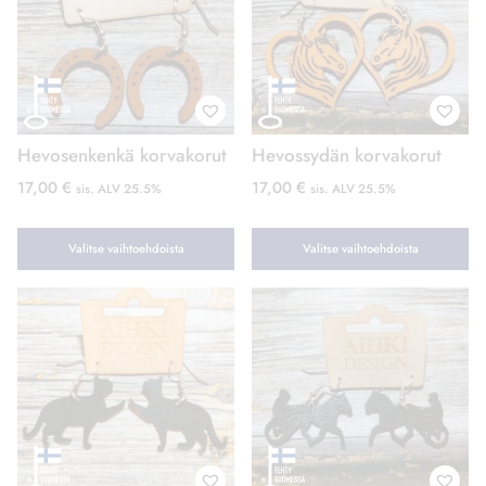
Hevosenkenkä korvakorut
Hevossydän korvakorut
17,00
€
17,00
€
sis. ALV 25.5%
sis. ALV 25.5%
Valitse vaihtoehdoista
Valitse vaihtoehdoista
Tällä
Tällä
tuotteella
tuotteella
on
on
useampi
useampi
muunnelma.
muunnelma.
Voit
Voit
tehdä
tehdä
valinnat
valinnat