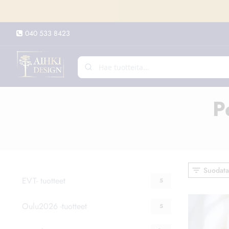
Siirry
sisältöön
040 533 8423
P
Suodata
EVT- tuotteet
5
Oulu2026 -tuotteet
5