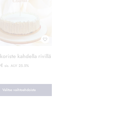
oriste kahdella rivillä
0
€
sis. ALV 25.5%
Valitse vaihtoehdoista