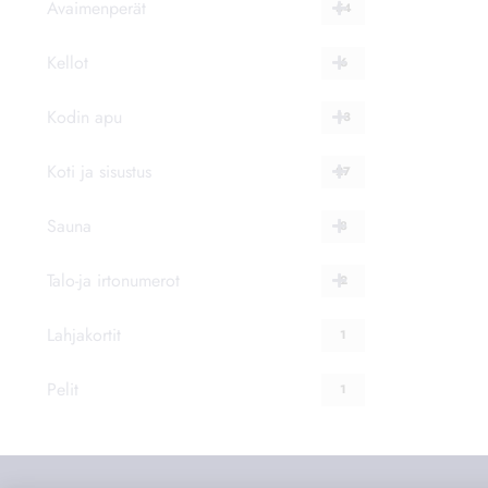
Avaimenperät
54
Kellot
6
Kodin apu
13
Koti ja sisustus
27
Sauna
8
Talo-ja irtonumerot
2
Lahjakortit
1
Pelit
1