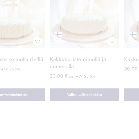
te kolmella rivillä
Kakkukoriste nimellä ja
Kakkuk
numerolla
20,0
. ALV 25.5%
20,00
€
sis. ALV 25.5%
tse vaihtoehdoista
Valitse vaihtoehdoista