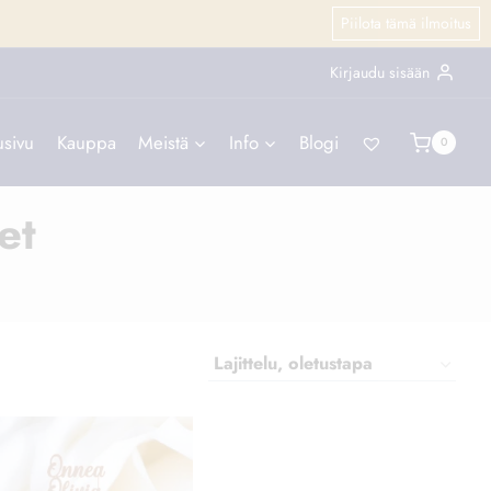
Piilota tämä ilmoitus
Kirjaudu sisään
usivu
Kauppa
Meistä
Info
Blogi
0
et