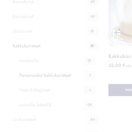
Korvakorut
69
Kaulakorut
18
Valaisimet
8
Kakkukoristeet
21
Kakkukoris
numerolla
3
25,00
€
sis
Personoidut kakkukoristeet
3
Häät/kihlajaiset
Vali
2
valmiilla tekstillä
13
Ovikoristeet
24