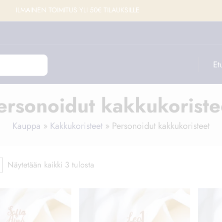
ILMAINEN TOIMITUS YLI 50€ TILAUKSILLE
Et
ersonoidut kakkukoriste
Kauppa
»
Kakkukoristeet
»
Personoidut kakkukoristeet
Näytetään kaikki 3 tulosta