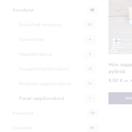
Korvakorut
68
Koukulliset korvakorut
33
Eläinaiheiset
4
Nappikorvakorut
3
Mini napp
Puu-peiliakryylikorvakorut
13
pyöreä
8,00
€
sis.
Roikkuvat nappikorvakorut
14
Pienet nappikorvakorut
Vali
1
Tällä
Kaulakorut
18
tuotteella
on
Valaisimet
8
useampi