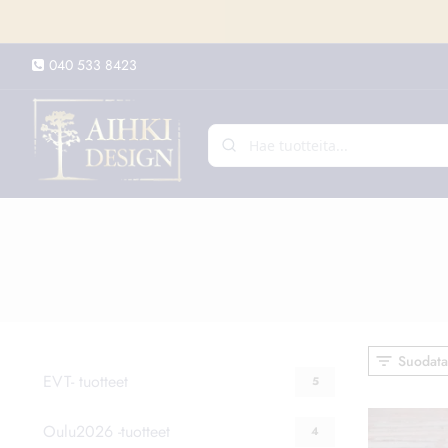
Siirry
sisältöön
040 533 8423
Suodata
EVT- tuotteet
5
Oulu2026 -tuotteet
4