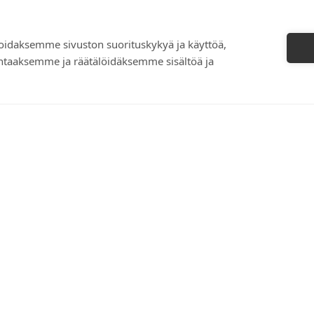
idaksemme sivuston suorituskykyä ja käyttöä,
ntaaksemme ja räätälöidäksemme sisältöä ja
aukioloajat
Verkkokauppa
1 – 16
Tilaus- ja toimitusehdot
ljettu
Maksaminen ja toimitukset
Palautukset
osoite
Yhteystiedot
ie 5
ulunsalo