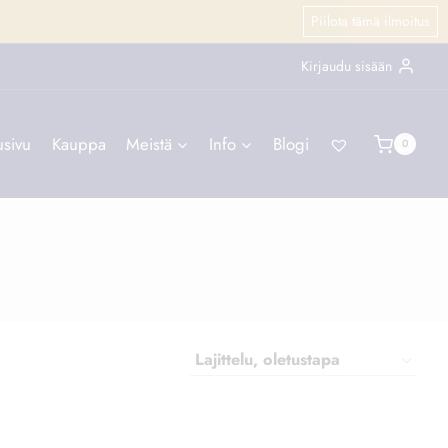
Piilota tämä ilmoitus
Kirjaudu sisään
usivu
Kauppa
Meistä
Info
Blogi
0