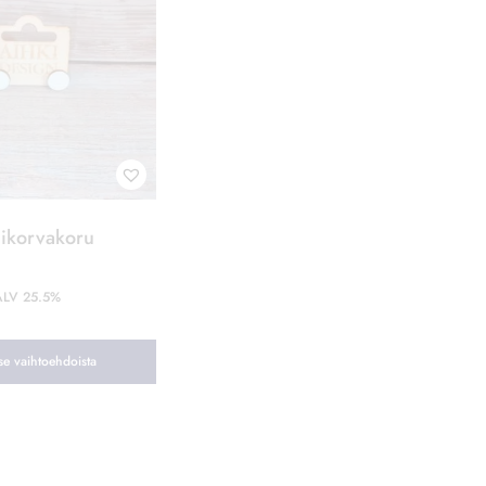
ikorvakoru
 ALV 25.5%
tse vaihtoehdoista