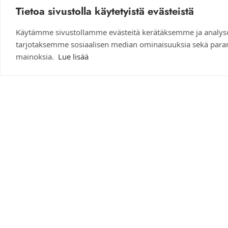
Tietoa sivustolla käytetyistä evästeistä
Pelit
1
Käytämme sivustollamme evästeitä kerätäksemme ja analyso
tarjotaksemme sosiaalisen median ominaisuuksia sekä para
mainoksia.
Lue lisää
Asiakaspalvelu
Myymälän 
Ke-pe: 1
040 533 8423
La-Su: Su
anna.apila@aihkidesign.fi
Myymälän 
Some
Lummint
90460 O
© 2026 Aihki Design |
Tietosuojaseloste
|
Evästeasetukset