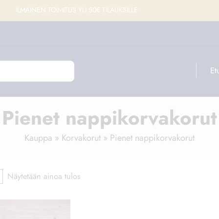
ILMAINEN TOIMITUS YLI 50€ TILAUKSILLE
Et
Pienet nappikorvakorut
Kauppa
»
Korvakorut
»
Pienet nappikorvakorut
Näytetään ainoa tulos