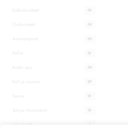
muunnelm
Kakkukoristeet
21
Voit
tehdä
Ovikoristeet
12
valinnat
tuotteen
Avaimenperät
54
sivulla.
Kellot
6
Kodin apu
13
Koti ja sisustus
27
Sauna
8
Talo-ja irtonumerot
2
Lahjakortit
1