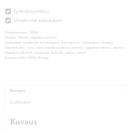
Tyytyväisyystakuu
Vaivattomat palautukset
Tuotenumero:
1034
Osasto:
Pienet nappikorvakorut
Avainsanat tuotteelle
koivuvaneri
,
korvakorut
,
kotimainen design
,
laserleikattu
,
mini
,
mini nappikorvakoru pyöreä
,
nappikorvakoru
,
pienet
nappikorvakorut
,
puutuote
,
pyöreä
,
sauna
,
vaneri
Tuotemerkki:
Aihki Design
Kuvaus
Lisätiedot
Kuvaus