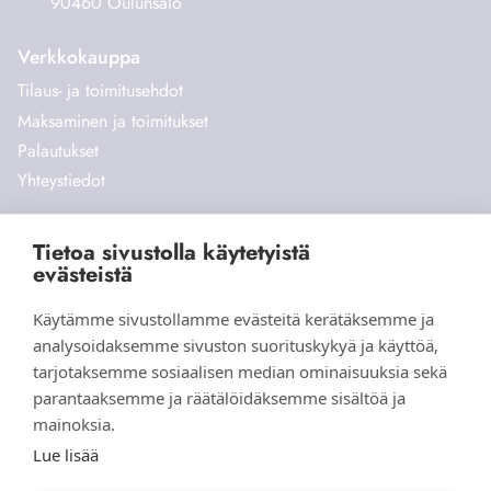
90460 Oulunsalo
Verkkokauppa
Tilaus- ja toimitusehdot
Maksaminen ja toimitukset
Palautukset
Yhteystiedot
Tietoa sivustolla käytetyistä
evästeistä
Käytämme sivustollamme evästeitä kerätäksemme ja
analysoidaksemme sivuston suorituskykyä ja käyttöä,
tarjotaksemme sosiaalisen median ominaisuuksia sekä
© 2026 Aihki Design |
Tietosuojaseloste
|
Evästeasetukset
parantaaksemme ja räätälöidäksemme sisältöä ja
Verkkokauppa yritykselle
Helpotkotisivut.fi
mainoksia.
Lue lisää