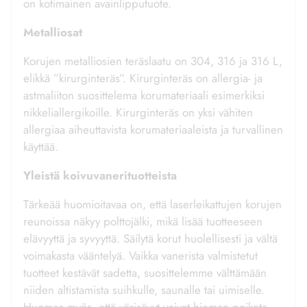
on kotimainen avainlipputuote.
Metalliosat
Korujen metalliosien teräslaatu on 304, 316 ja 316 L,
elikkä ”kirurginteräs”. Kirurginteräs on allergia- ja
astmaliiton suosittelema korumateriaali esimerkiksi
nikkeliallergikoille. Kirurginteräs on yksi vähiten
allergiaa aiheuttavista korumateriaaleista ja turvallinen
käyttää.
Yleistä koivuvanerituotteista
Tärkeää huomioitavaa on, että laserleikattujen korujen
reunoissa näkyy polttojälki, mikä lisää tuotteeseen
elävyyttä ja syvyyttä. Säilytä korut huolellisesti ja vältä
voimakasta vääntelyä. Vaikka vanerista valmistetut
tuotteet kestävät sadetta, suosittelemme välttämään
niiden altistamista suihkulle, saunalle tai uimiselle.