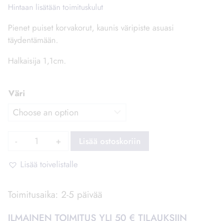
Hintaan lisätään toimituskulut
Pienet puiset korvakorut, kaunis väripiste asuasi
täydentämään.
Halkaisija 1,1cm.
Väri
Mini
Lisää ostoskoriin
nappikorvakoru
pyöreä
Lisää toivelistalle
määrä
Toimitusaika: 2-5 päivää
ILMAINEN TOIMITUS YLI 50 € TILAUKSIIN