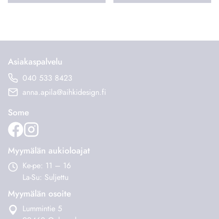
Tällä
tuotteella
on
useampi
muunnelma.
Asiakaspalvelu
Voit
040 533 8423
tehdä
anna.apila@aihkidesign.fi
valinnat
tuotteen
Some
sivulla.
Myymälän aukioloajat
Ke-pe: 11 – 16
La-Su: Suljettu
Myymälän osoite
Lummintie 5