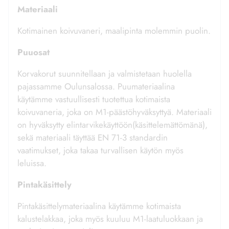
Materiaali
Kotimainen koivuvaneri, maalipinta molemmin puolin.
Puuosat
Korvakorut suunnitellaan ja valmistetaan huolella
pajassamme Oulunsalossa. Puumateriaalina
käytämme vastuullisesti tuotettua kotimaista
koivuvaneria, joka on M1-päästöhyväksyttyä. Materiaali
on hyväksytty elintarvikekäyttöön(käsittelemättömänä),
sekä materiaali täyttää EN 71-3 standardin
vaatimukset, joka takaa turvallisen käytön myös
leluissa.
Pintakäsittely
Pintakäsittelymateriaalina käytämme kotimaista
kalustelakkaa, joka myös kuuluu M1-laatuluokkaan ja