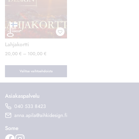
Lahjakortti
Hintaluokka:
20,00
€
–
100,00
€
20,00 €
–
Valitse vaihtoehdoista
100,00 €
Tällä
tuotteella
Asiakaspalvelu
on
useampi
040 533 8423
muunnelma.
anna.apila@aihkidesign.fi
Voit
tehdä
Some
valinnat