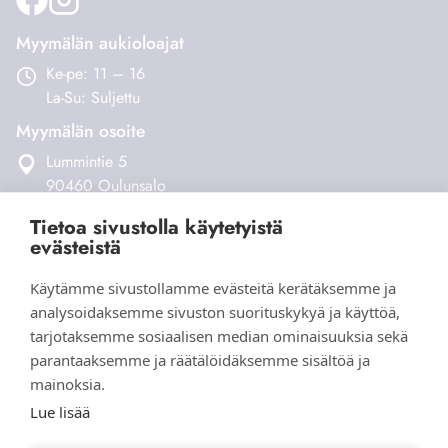
tuotteen
sivulla.
Myymälän aukioloajat
Ke-pe: 11 – 16
La-Su: Suljettu
Myymälän osoite
Lummintie 5
90460 Oulunsalo
Tietoa sivustolla käytetyistä
Verkkokauppa
evästeistä
Tilaus- ja toimitusehdot
Käytämme sivustollamme evästeitä kerätäksemme ja
Maksaminen ja toimitukset
analysoidaksemme sivuston suorituskykyä ja käyttöä,
Palautukset
tarjotaksemme sosiaalisen median ominaisuuksia sekä
Yhteystiedot
parantaaksemme ja räätälöidäksemme sisältöä ja
mainoksia.
Lue lisää