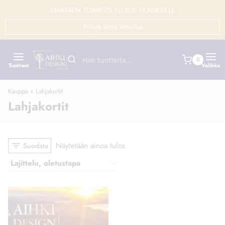
Siirry
ILMAINEN TOIMITUS YLI 50€ TILAUKSILLE
sisältöön
Piilota tämä ilmoitus
0
Tuotteet
Valikko
Kauppa
»
Lahjakortit
Lahjakortit
Näytetään ainoa tulos
Suodata