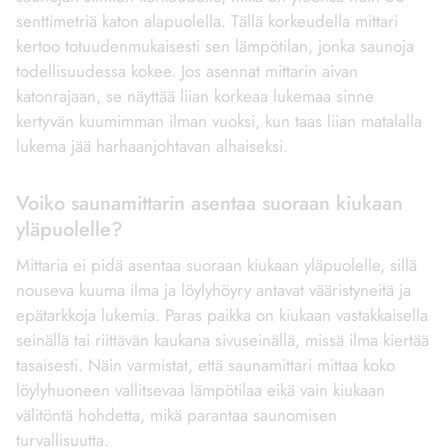
senttimetriä katon alapuolella. Tällä korkeudella mittari
kertoo totuudenmukaisesti sen lämpötilan, jonka saunoja
todellisuudessa kokee. Jos asennat mittarin aivan
katonrajaan, se näyttää liian korkeaa lukemaa sinne
kertyvän kuumimman ilman vuoksi, kun taas liian matalalla
lukema jää harhaanjohtavan alhaiseksi.
Voiko saunamittarin asentaa suoraan kiukaan
yläpuolelle?
Mittaria ei pidä asentaa suoraan kiukaan yläpuolelle, sillä
nouseva kuuma ilma ja löylyhöyry antavat vääristyneitä ja
epätarkkoja lukemia. Paras paikka on kiukaan vastakkaisella
seinällä tai riittävän kaukana sivuseinällä, missä ilma kiertää
tasaisesti. Näin varmistat, että saunamittari mittaa koko
löylyhuoneen vallitsevaa lämpötilaa eikä vain kiukaan
välitöntä hohdetta, mikä parantaa saunomisen
turvallisuutta.