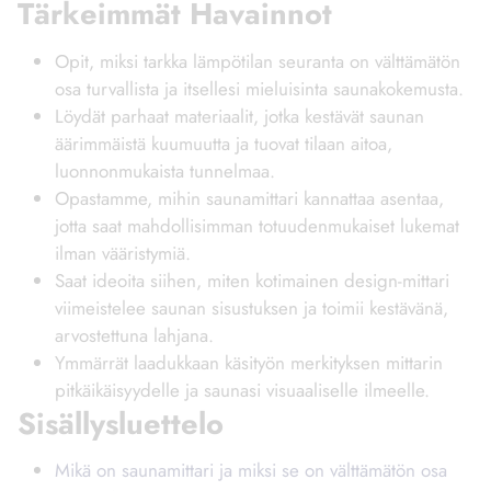
Tärkeimmät Havainnot
Opit, miksi tarkka lämpötilan seuranta on välttämätön
osa turvallista ja itsellesi mieluisinta saunakokemusta.
Löydät parhaat materiaalit, jotka kestävät saunan
äärimmäistä kuumuutta ja tuovat tilaan aitoa,
luonnonmukaista tunnelmaa.
Opastamme, mihin saunamittari kannattaa asentaa,
jotta saat mahdollisimman totuudenmukaiset lukemat
ilman vääristymiä.
Saat ideoita siihen, miten kotimainen design-mittari
viimeistelee saunan sisustuksen ja toimii kestävänä,
arvostettuna lahjana.
Ymmärrät laadukkaan käsityön merkityksen mittarin
pitkäikäisyydelle ja saunasi visuaaliselle ilmeelle.
Sisällysluettelo
Mikä on saunamittari ja miksi se on välttämätön osa