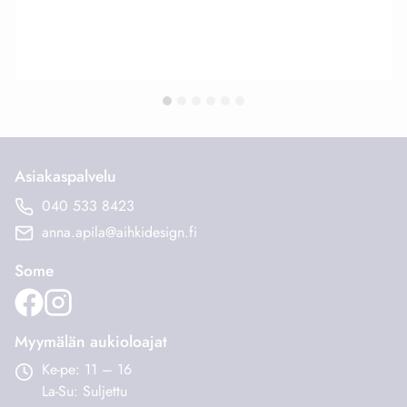
Asiakaspalvelu
040 533 8423
anna.apila@aihkidesign.fi
Some
Myymälän aukioloajat
Ke-pe: 11 – 16
La-Su: Suljettu