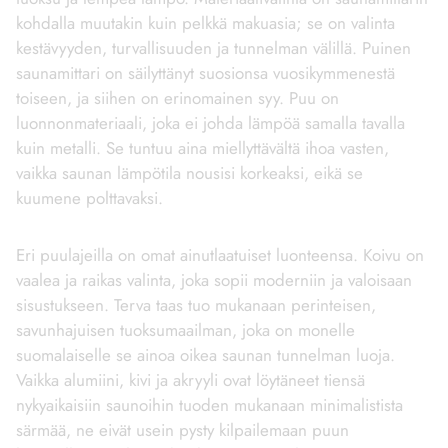
kohdalla muutakin kuin pelkkä makuasia; se on valinta
kestävyyden, turvallisuuden ja tunnelman välillä. Puinen
saunamittari on säilyttänyt suosionsa vuosikymmenestä
toiseen, ja siihen on erinomainen syy. Puu on
luonnonmateriaali, joka ei johda lämpöä samalla tavalla
kuin metalli. Se tuntuu aina miellyttävältä ihoa vasten,
vaikka saunan lämpötila nousisi korkeaksi, eikä se
kuumene polttavaksi.
Eri puulajeilla on omat ainutlaatuiset luonteensa. Koivu on
vaalea ja raikas valinta, joka sopii moderniin ja valoisaan
sisustukseen. Terva taas tuo mukanaan perinteisen,
savunhajuisen tuoksumaailman, joka on monelle
suomalaiselle se ainoa oikea saunan tunnelman luoja.
Vaikka alumiini, kivi ja akryyli ovat löytäneet tiensä
nykyaikaisiin saunoihin tuoden mukanaan minimalistista
särmää, ne eivät usein pysty kilpailemaan puun