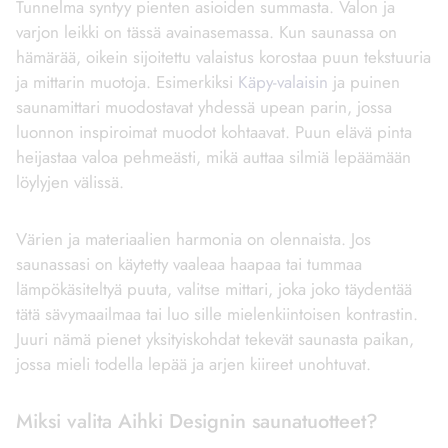
Tunnelma syntyy pienten asioiden summasta. Valon ja
varjon leikki on tässä avainasemassa. Kun saunassa on
hämärää, oikein sijoitettu valaistus korostaa puun tekstuuria
ja mittarin muotoja. Esimerkiksi
Käpy-valaisin
ja puinen
saunamittari muodostavat yhdessä upean parin, jossa
luonnon inspiroimat muodot kohtaavat. Puun elävä pinta
heijastaa valoa pehmeästi, mikä auttaa silmiä lepäämään
löylyjen välissä.
Värien ja materiaalien harmonia on olennaista. Jos
saunassasi on käytetty vaaleaa haapaa tai tummaa
lämpökäsiteltyä puuta, valitse mittari, joka joko täydentää
tätä sävymaailmaa tai luo sille mielenkiintoisen kontrastin.
Juuri nämä pienet yksityiskohdat tekevät saunasta paikan,
jossa mieli todella lepää ja arjen kiireet unohtuvat.
Miksi valita Aihki Designin saunatuotteet?