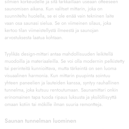
silmien korkeudelle ja sitä tarkkaillaan useaan otteeseen
saunomisen aikana. Kun valitset mittarin, joka on
suunniteltu huolella, se ei ole enää vain tekninen laite
vaan osa saunasi sielua. Se on viimeinen silaus, joka
kertoo tilan viimeistellystä ilmeestä ja saunojan
arvostuksesta laatua kohtaan.
Tyylikäs design-mittari antaa mahdollisuuden leikitellä
muodoilla ja materiaaleilla. Se voi olla modernin pelkistetty
tai perinteitä kunnioittava, mutta tärkeintä on sen luoma
visuaalinen harmonia. Kun mittarin puupinta sointuu
yhteen paneelien ja lauteiden kanssa, syntyy rauhallinen
tunnelma, joka kutsuu rentoutumaan. Saunamittari onkin
erinomainen tapa tuoda ripaus luksusta ja yksilöllisyyttä
omaan kotiin tai mökille ilman suuria remontteja.
Saunan tunnelman luominen