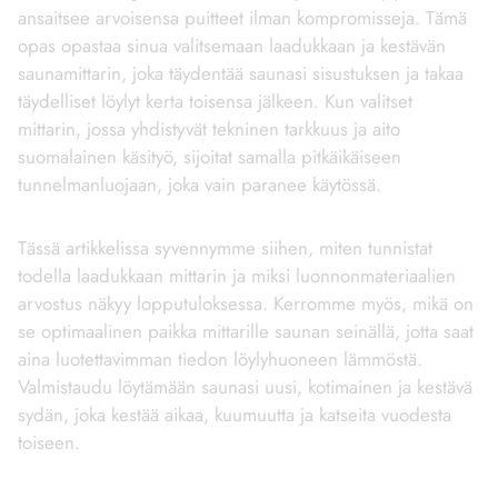
ansaitsee arvoisensa puitteet ilman kompromisseja. Tämä
opas opastaa sinua valitsemaan laadukkaan ja kestävän
saunamittarin, joka täydentää saunasi sisustuksen ja takaa
täydelliset löylyt kerta toisensa jälkeen. Kun valitset
mittarin, jossa yhdistyvät tekninen tarkkuus ja aito
suomalainen käsityö, sijoitat samalla pitkäikäiseen
tunnelmanluojaan, joka vain paranee käytössä.
Tässä artikkelissa syvennymme siihen, miten tunnistat
todella laadukkaan mittarin ja miksi luonnonmateriaalien
arvostus näkyy lopputuloksessa. Kerromme myös, mikä on
se optimaalinen paikka mittarille saunan seinällä, jotta saat
aina luotettavimman tiedon löylyhuoneen lämmöstä.
Valmistaudu löytämään saunasi uusi, kotimainen ja kestävä
sydän, joka kestää aikaa, kuumuutta ja katseita vuodesta
toiseen.