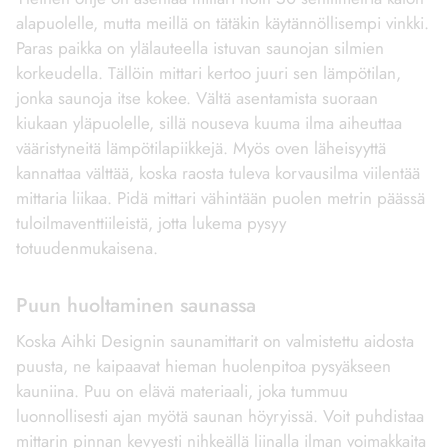
alapuolelle, mutta meillä on tätäkin käytännöllisempi vinkki.
Paras paikka on ylälauteella istuvan saunojan silmien
korkeudella. Tällöin mittari kertoo juuri sen lämpötilan,
jonka saunoja itse kokee. Vältä asentamista suoraan
kiukaan yläpuolelle, sillä nouseva kuuma ilma aiheuttaa
vääristyneitä lämpötilapiikkejä. Myös oven läheisyyttä
kannattaa välttää, koska raosta tuleva korvausilma viilentää
mittaria liikaa. Pidä mittari vähintään puolen metrin päässä
tuloilmaventtiileistä, jotta lukema pysyy
totuudenmukaisena.
Puun huoltaminen saunassa
Koska Aihki Designin saunamittarit on valmistettu aidosta
puusta, ne kaipaavat hieman huolenpitoa pysyäkseen
kauniina. Puu on elävä materiaali, joka tummuu
luonnollisesti ajan myötä saunan höyryissä. Voit puhdistaa
mittarin pinnan kevyesti nihkeällä liinalla ilman voimakkaita