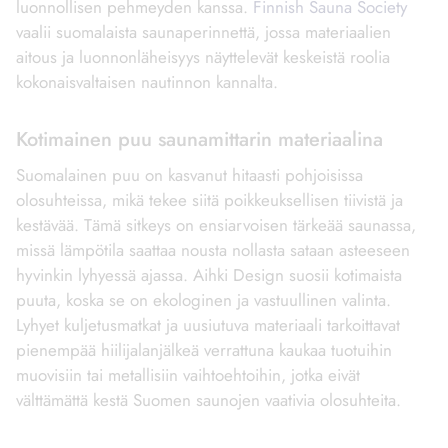
luonnollisen pehmeyden kanssa.
Finnish Sauna Society
vaalii suomalaista saunaperinnettä, jossa materiaalien
aitous ja luonnonläheisyys näyttelevät keskeistä roolia
kokonaisvaltaisen nautinnon kannalta.
Kotimainen puu saunamittarin materiaalina
Suomalainen puu on kasvanut hitaasti pohjoisissa
olosuhteissa, mikä tekee siitä poikkeuksellisen tiivistä ja
kestävää. Tämä sitkeys on ensiarvoisen tärkeää saunassa,
missä lämpötila saattaa nousta nollasta sataan asteeseen
hyvinkin lyhyessä ajassa. Aihki Design suosii kotimaista
puuta, koska se on ekologinen ja vastuullinen valinta.
Lyhyet kuljetusmatkat ja uusiutuva materiaali tarkoittavat
pienempää hiilijalanjälkeä verrattuna kaukaa tuotuihin
muovisiin tai metallisiin vaihtoehtoihin, jotka eivät
välttämättä kestä Suomen saunojen vaativia olosuhteita.