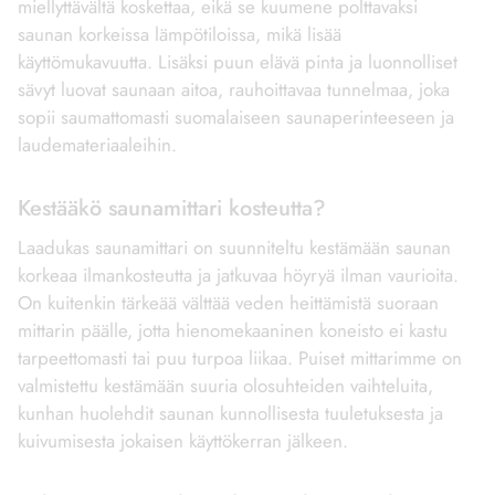
miellyttävältä koskettaa, eikä se kuumene polttavaksi
saunan korkeissa lämpötiloissa, mikä lisää
käyttömukavuutta. Lisäksi puun elävä pinta ja luonnolliset
sävyt luovat saunaan aitoa, rauhoittavaa tunnelmaa, joka
sopii saumattomasti suomalaiseen saunaperinteeseen ja
laudemateriaaleihin.
Kestääkö saunamittari kosteutta?
Laadukas saunamittari on suunniteltu kestämään saunan
korkeaa ilmankosteutta ja jatkuvaa höyryä ilman vaurioita.
On kuitenkin tärkeää välttää veden heittämistä suoraan
mittarin päälle, jotta hienomekaaninen koneisto ei kastu
tarpeettomasti tai puu turpoa liikaa. Puiset mittarimme on
valmistettu kestämään suuria olosuhteiden vaihteluita,
kunhan huolehdit saunan kunnollisesta tuuletuksesta ja
kuivumisesta jokaisen käyttökerran jälkeen.