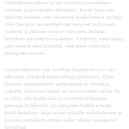
Tuotteidemme takana on aito intohimo suomalaiseen
luontoon ja perinteiseen käsityöhön. Emme halua vain
valmistaa esineitä, vaan haluamme luoda kestäviä muistoja.
Aihki Designin saunamittarit ovat syntyneet pohjoisesta
rauhasta, ja jokainen niistä on valmistettu kestävän
kehityksen periaatteita noudattaen. Käytämme materiaaleja,
jotka kestävät aikaa ja käyttöä, mikä tekee niistä myös
ekologisen valinnan.
Saunatuotteemme ovat suosittuja lahjaideoita juuri siksi,
että niissä yhdistyvät käytännöllisyys ja kauneus. Olipa
kyseessä tupaantuliaiset, syntymäpäivä tai kiitoslahja
ystävälle, kotimainen käsityö on aina arvostettu valinta. Se
on lahja, joka kestää aikaa ja muistuttaa antajastaan
jokaisella löylykerralla. Jos etsit jotain todella erityistä,
löydä täydellinen lahja saunan ystävälle
mallistostamme ja
tuo pala suomalaista metsää osaksi rakkaasi saunapolun
tunnelmaa.