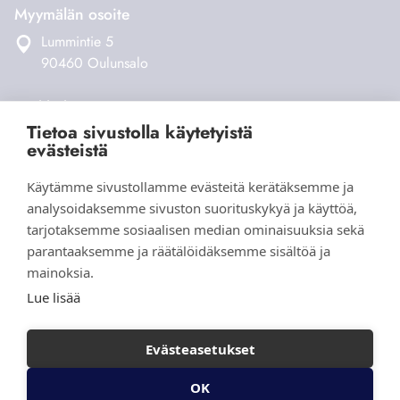
Myymälän osoite
Lummintie 5
90460 Oulunsalo
Verkkokauppa
Tietoa sivustolla käytetyistä
Tilaus- ja toimitusehdot
evästeistä
Maksaminen ja toimitukset
Palautukset
Käytämme sivustollamme evästeitä kerätäksemme ja
Yhteystiedot
analysoidaksemme sivuston suorituskykyä ja käyttöä,
tarjotaksemme sosiaalisen median ominaisuuksia sekä
parantaaksemme ja räätälöidäksemme sisältöä ja
mainoksia.
Lue lisää
Evästeasetukset
© 2026 Aihki Design |
Tietosuojaseloste
|
Evästeasetukset
OK
Ota yhteyttä
Verkkokauppa yritykselle
Helpotkotisivut.fi