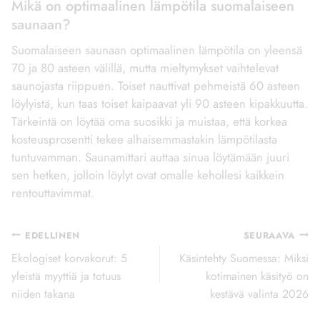
Mikä on optimaalinen lämpötila suomalaiseen
saunaan?
Suomalaiseen saunaan optimaalinen lämpötila on yleensä
70 ja 80 asteen välillä, mutta mieltymykset vaihtelevat
saunojasta riippuen. Toiset nauttivat pehmeistä 60 asteen
löylyistä, kun taas toiset kaipaavat yli 90 asteen kipakkuutta.
Tärkeintä on löytää oma suosikki ja muistaa, että korkea
kosteusprosentti tekee alhaisemmastakin lämpötilasta
tuntuvamman. Saunamittari auttaa sinua löytämään juuri
sen hetken, jolloin löylyt ovat omalle kehollesi kaikkein
rentouttavimmat.
Artikkelien
EDELLINEN
SEURAAVA
selaus
Ekologiset korvakorut: 5
Käsintehty Suomessa: Miksi
yleistä myyttiä ja totuus
kotimainen käsityö on
niiden takana
kestävä valinta 2026