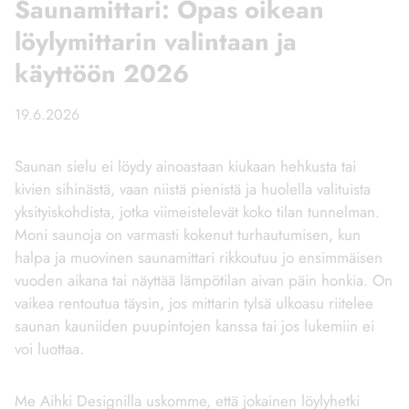
Saunamittari: Opas oikean
löylymittarin valintaan ja
käyttöön 2026
19.6.2026
Saunan sielu ei löydy ainoastaan kiukaan hehkusta tai
kivien sihinästä, vaan niistä pienistä ja huolella valituista
yksityiskohdista, jotka viimeistelevät koko tilan tunnelman.
Moni saunoja on varmasti kokenut turhautumisen, kun
halpa ja muovinen saunamittari rikkoutuu jo ensimmäisen
vuoden aikana tai näyttää lämpötilan aivan päin honkia. On
vaikea rentoutua täysin, jos mittarin tylsä ulkoasu riitelee
saunan kauniiden puupintojen kanssa tai jos lukemiin ei
voi luottaa.
Me Aihki Designilla uskomme, että jokainen löylyhetki