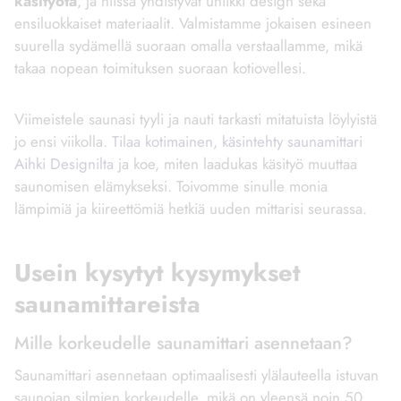
käsityötä
, ja niissä yhdistyvät uniikki design sekä
ensiluokkaiset materiaalit. Valmistamme jokaisen esineen
suurella sydämellä suoraan omalla verstaallamme, mikä
takaa nopean toimituksen suoraan kotiovellesi.
Viimeistele saunasi tyyli ja nauti tarkasti mitatuista löylyistä
jo ensi viikolla.
Tilaa kotimainen, käsintehty saunamittari
Aihki Designilta
ja koe, miten laadukas käsityö muuttaa
saunomisen elämykseksi. Toivomme sinulle monia
lämpimiä ja kiireettömiä hetkiä uuden mittarisi seurassa.
Usein kysytyt kysymykset
saunamittareista
Mille korkeudelle saunamittari asennetaan?
Saunamittari asennetaan optimaalisesti ylälauteella istuvan
saunojan silmien korkeudelle, mikä on yleensä noin 50