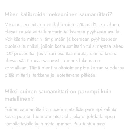
Miten kalibroida mekaaninen saunamittari?
Mekaanisen mittarin voi kalibroida säätämällä sen takana
olevaa ruuvia vertailumittarin tai kostean pyyhkeen avulla.
Voit kääriä mittarin lämpimään ja kosteaan pyyhkeeseen
puoleksi tunniksi, jolloin kosteusmittarin tulisi näyttää lähes
100 prosenttia. Jos viisari osoittaa muuta, käännä takana
olevaa säätöruuvia varovasti, kunnes lukema on
kohdallaan. Tämä pieni huoltotoimenpide kerran vuodessa
pitää mittarisi tarkkana ja luotettavana pitkään.
Miksi puinen saunamittari on parempi kuin
metallinen?
Puinen saunamittari on usein metallista parempi valinta,
koska puu on luonnonmateriaali, joka ei johda lämpöä
samalla tavalla kuin metallipinnat. Puu tuntuu aina