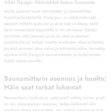
Aihki Design: Käsintehtyä laatua Suomesta
Meillä jokainen tuote valmistetaan ja viimeistellään
huolellisella käsityöllä. Koska puu on elävä materiaali,
jokaisen mittarin syykuviot ja sävyt ovat uniikkeja; kahta
täysin samanlaista kappaletta ei ole olemassa. Käsityö
varmistaa, että jokainen pinta on sileä ja jokainen
yksityiskohta on tarkasti mietitty kestämään aikaa ja käyttöä.
Jos etsit saunaasi aitoa sielua ja kotimaista taitoa, kannattaa
tutustua Aihki Designin saunatuotteisiin
ja löytää omaan
tyyliisi sopiva suosikki.
Saunamittarin asennus ja huolto:
Näin saat tarkat lukemat
Saunamittarin hankinta on vasta puoli voittoa; toinen puoli
on sen oikeaoppinen asennus. Vaikka kädessäsi olisi
maailman tarkin saunamittari, sen antama lukema on vain