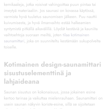
kemikaaleja, jotka voisivat vahingoittaa puun pintaa tai
imeytyä materiaaliin. Jos saunasi on kovassa käytössä,
varmista hyvä tuuletus saunomisen jälkeen. Puu nauttii
kuivumisesta, ja hyvä ilmanvaihto estää halkeamien
syntymistä pitkällä aikavälillä. Löydät kestäviä ja kauniita
vaihtoehtoja suoraan meiltä, joten
tilaa kotimainen
saunamittari
, joka on suunniteltu kestämään sukupolvelta
toiselle.
Kotimainen design-saunamittari
sisustuselementtinä ja
lahjaideana
Saunan sisustus on kokonaisuus, jossa jokainen esine
kertoo tarinaa ja vaikuttaa mielenrauhaan. Saunamittari on
usein saunan näkyvin koriste-esine, sillä se sijoitetaan