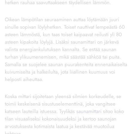
hetken rauhaa saavuttaakseen täydellisen lämmön.
Oikean lämpötilan seuraaminen auttaa löytämään juuri
sinulle sopivan löylyhetken. Toiset nauttivat lempeästä 60
asteen lämmöstä, kun taas toiset kaipaavat reilusti yli 80
asteen kipakoita löylyjä. Lisäksi saunamittari on järkevä
valinta energiankulutuksen kannalta. Se estää saunan
turhan ylikuumenemisen, mikä säästää sähköä tai puita.
Samalla se suojelee saunan puurakenteita ennenaikaiselta
kuivumiselta ja halkeilulta, jota liiallinen kuumuus voi
helposti aiheuttaa.
Koska mittari sijoitetaan yleensä silmien korkeudelle, se
toimii keskeisenä sisustuselementtinä, joka vangitsee
katseen lauteilla istuessa. Tyylikäs
saunamittari
sitoo koko
tilan visuaaliseksi kokonaisuudeksi ja kertoo saunojan
arvostuksesta kotimaista laatua ja kestävää muotoilua
kohtaan.