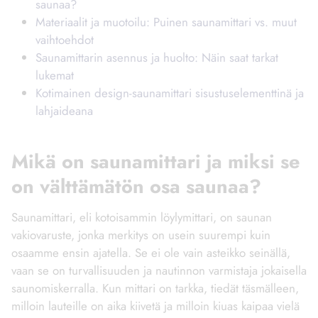
saunaa?
Materiaalit ja muotoilu: Puinen saunamittari vs. muut
vaihtoehdot
Saunamittarin asennus ja huolto: Näin saat tarkat
lukemat
Kotimainen design-saunamittari sisustuselementtinä ja
lahjaideana
Mikä on saunamittari ja miksi se
on välttämätön osa saunaa?
Saunamittari, eli kotoisammin löylymittari, on saunan
vakiovaruste, jonka merkitys on usein suurempi kuin
osaamme ensin ajatella. Se ei ole vain asteikko seinällä,
vaan se on turvallisuuden ja nautinnon varmistaja jokaisella
saunomiskerralla. Kun mittari on tarkka, tiedät täsmälleen,
milloin lauteille on aika kiivetä ja milloin kiuas kaipaa vielä