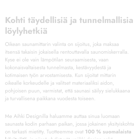
Kohti täydellisiä ja tunnelmallisia
löylyhetkiä
Oikean saunamittarin valinta on sijoitus, joka maksaa
itsensä takaisin jokaisella rentouttavalla saunomiskerralla.
Kyse ei ole vain lämpötilan seuraamisesta, vaan
kokonaisvaltaisesta tunnelmasta, kestävyydestä ja
kotimaisen työn arvostamisesta. Kun sijoitat mittarin
oikealle korkeudelle ja valitset materiaaliksi aidon,
pohjoisen puun, varmistat, että saunasi säilyy sielukkaana
ja turvallisena paikkana vuodesta toiseen.
Me Aihki Designilla haluamme auttaa sinua luomaan
saunasta kodin parhaan paikan, jossa jokainen yksityiskohta
on tarkasti mietitty. Tuotteemme ovat
100 % suomalaista