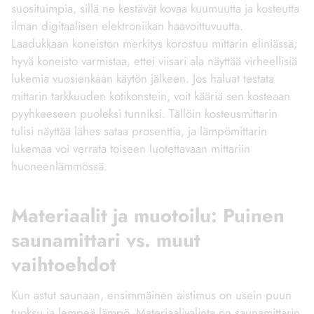
suosituimpia, sillä ne kestävät kovaa kuumuutta ja kosteutta
ilman digitaalisen elektroniikan haavoittuvuutta.
Laadukkaan koneiston merkitys korostuu mittarin eliniässä;
hyvä koneisto varmistaa, ettei viisari ala näyttää virheellisiä
lukemia vuosienkaan käytön jälkeen. Jos haluat testata
mittarin tarkkuuden kotikonstein, voit kääriä sen kosteaan
pyyhkeeseen puoleksi tunniksi. Tällöin kosteusmittarin
tulisi näyttää lähes sataa prosenttia, ja lämpömittarin
lukemaa voi verrata toiseen luotettavaan mittariin
huoneenlämmössä.
Materiaalit ja muotoilu: Puinen
saunamittari vs. muut
vaihtoehdot
Kun astut saunaan, ensimmäinen aistimus on usein puun
tuoksu ja lempeä lämpö. Materiaalivalinta on saunamittarin