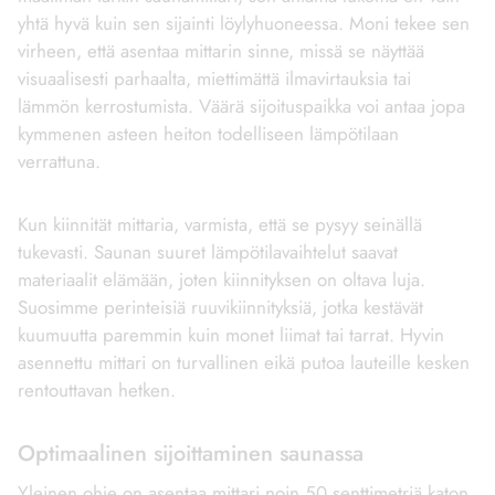
yhtä hyvä kuin sen sijainti löylyhuoneessa. Moni tekee sen
virheen, että asentaa mittarin sinne, missä se näyttää
visuaalisesti parhaalta, miettimättä ilmavirtauksia tai
lämmön kerrostumista. Väärä sijoituspaikka voi antaa jopa
kymmenen asteen heiton todelliseen lämpötilaan
verrattuna.
Kun kiinnität mittaria, varmista, että se pysyy seinällä
tukevasti. Saunan suuret lämpötilavaihtelut saavat
materiaalit elämään, joten kiinnityksen on oltava luja.
Suosimme perinteisiä ruuvikiinnityksiä, jotka kestävät
kuumuutta paremmin kuin monet liimat tai tarrat. Hyvin
asennettu mittari on turvallinen eikä putoa lauteille kesken
rentouttavan hetken.
Optimaalinen sijoittaminen saunassa
Yleinen ohje on asentaa mittari noin 50 senttimetriä katon