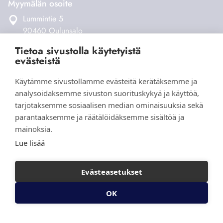
Myymälän osoite
Lummintie 5
90460 Oulunsalo
Tietoa sivustolla käytetyistä
Verkkokauppa
evästeistä
Tilaus- ja toimitusehdot
Käytämme sivustollamme evästeitä kerätäksemme ja
Maksaminen ja toimitukset
analysoidaksemme sivuston suorituskykyä ja käyttöä,
Palautukset
tarjotaksemme sosiaalisen median ominaisuuksia sekä
Yhteystiedot
parantaaksemme ja räätälöidäksemme sisältöä ja
mainoksia.
Lue lisää
Evästeasetukset
OK
Ota yhteyttä
© 2026 Aihki Design |
Tietosuojaseloste
|
Evästeasetukset
Verkkokauppa yritykselle
Helpotkotisivut.fi