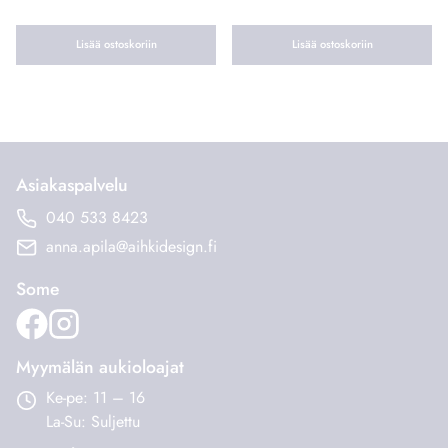
Lisää ostoskoriin
Lisää ostoskoriin
Asiakaspalvelu
040 533 8423
anna.apila@aihkidesign.fi
Some
Myymälän aukioloajat
Ke-pe: 11 – 16
La-Su: Suljettu