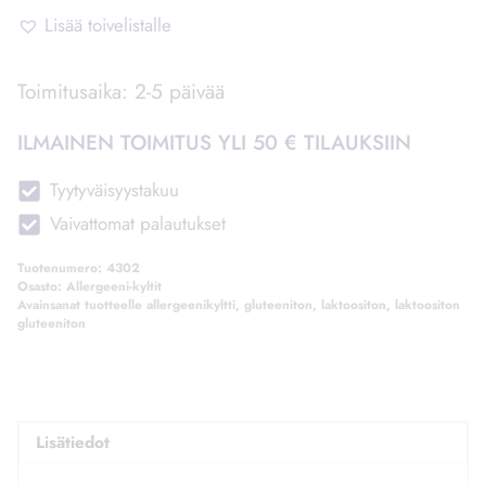
Laktoositon
Lisää toivelistalle
Gluteeniton
määrä
Toimitusaika: 2-5 päivää
ILMAINEN TOIMITUS YLI 50 € TILAUKSIIN
Tyytyväisyystakuu
Vaivattomat palautukset
Tuotenumero:
4302
Osasto:
Allergeeni-kyltit
Avainsanat tuotteelle
allergeenikyltti
,
gluteeniton
,
laktoositon
,
laktoositon
gluteeniton
Lisätiedot