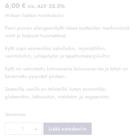
6,00
€
sis. ALV 25.5%
Hintaan lisätään toimituskulut
Pieni puinen allergeenikyltti tekee tuotteiden merkinnöistä
siistit ja helposti huomattavat.
Kyltti sopii esimerkiksi kahviloihin, myymälöihin,
ravintoloihin, juhlapöytiin ja tapahtumatarjoiluihin.
Kyltti on valmistettu kotimaisesta koivuvanerista ja teksti on
kaiverrettu pysyvästi pintaan.
Saatavilla useilla eri teksteillä, kuten esimerkiksi
gluteeniton, laktoositon, maidoton ja vegaaninen.
Varastossa
Allergeenikyltti
Lisää ostoskoriin
–