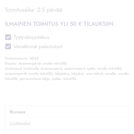
määrä
Toimitusaika: 2-5 päivää
ILMAINEN TOIMITUS YLI 50 € TILAUKSIIN
Tyytyväisyystakuu
Vaivattomat palautukset
Tuotenumero:
4053
Osasto:
Avaimenperät omalla tekstillä
Avainsanat tuotteelle
Avaimenperä
,
avaimenperä sydän omalla tekstillä
,
avaimenperät omalla tekstillä
,
lahjaidea
,
lahjaksi
,
oma teksti
,
omalla
,
omalla
tekstillä
,
personoitava lahja
,
sydän
,
tekstillä
Kuvaus
Lisätiedot