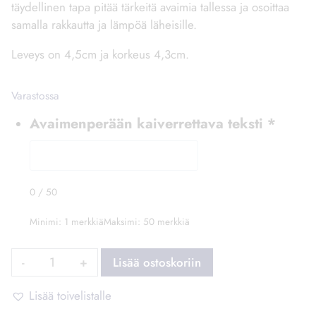
täydellinen tapa pitää tärkeitä avaimia tallessa ja osoittaa
samalla rakkautta ja lämpöä läheisille.
Leveys on 4,5cm ja korkeus 4,3cm.
Varastossa
Avaimenperään kaiverrettava teksti
*
0
/
50
Minimi: 1 merkkiä
Maksimi: 50 merkkiä
Avaimenperä
Lisää ostoskoriin
sydän
omalla
Lisää toivelistalle
tekstillä