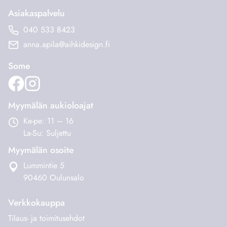
Asiakaspalvelu
040 533 8423
anna.apila@aihkidesign.fi
Some
Myymälän aukioloajat
Ke-pe: 11 – 16
La-Su: Suljettu
Myymälän osoite
Lummintie 5
90460 Oulunsalo
Verkkokauppa
Tilaus- ja toimitusehdot