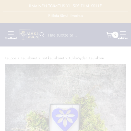
Siirry
ILMAINEN TOIMITUS YLI 50€ TILAUKSILLE
sisältöön
Piilota tämä ilmoitus
0
Tuotteet
Valikko
Kauppa
»
Kaulakorut
»
Isot kaulakorut
»
KukkaSydän Kaulakoru