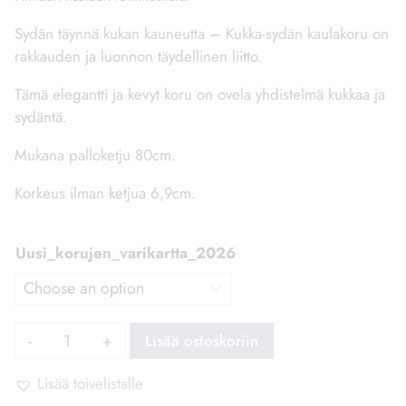
Sydän täynnä kukan kauneutta – Kukka-sydän kaulakoru on
rakkauden ja luonnon täydellinen liitto.
Tämä elegantti ja kevyt koru on ovela yhdistelmä kukkaa ja
sydäntä.
Mukana palloketju 80cm.
Korkeus ilman ketjua 6,9cm.
Uusi_korujen_varikartta_2026
KukkaSydän
Lisää ostoskoriin
Kaulakoru
määrä
Lisää toivelistalle