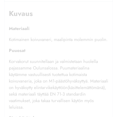
Kuvaus
Materiaali
Kotimainen koivuvaneri, maalipinta molemmin puolin.
Puuosat
Korvakorut suunnitellaan ja valmistetaan huolella
pajassamme Oulunsalossa. Puumateriaalina
käytämme vastuullisesti tuotettua kotimaista
koivuvaneria, joka on M1-päästöhyväksyttyä. Materiaali
on hyväksytty elintarvikekäyttöön(käsittelemättömänä),
sekä materiaali täyttää EN 71-3 standardin
vaatimukset, joka takaa turvallisen käytön myös
leluissa.