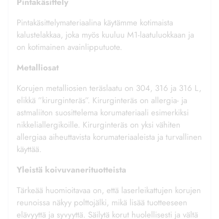
Pintakäsittely
Pintakäsittelymateriaalina käytämme kotimaista
kalustelakkaa, joka myös kuuluu M1-laatuluokkaan ja
on kotimainen avainlipputuote.
Metalliosat
Korujen metalliosien teräslaatu on 304, 316 ja 316 L,
elikkä ”kirurginteräs”. Kirurginteräs on allergia- ja
astmaliiton suosittelema korumateriaali esimerkiksi
nikkeliallergikoille. Kirurginteräs on yksi vähiten
allergiaa aiheuttavista korumateriaaleista ja turvallinen
käyttää.
Yleistä koivuvanerituotteista
Tärkeää huomioitavaa on, että laserleikattujen korujen
reunoissa näkyy polttojälki, mikä lisää tuotteeseen
elävyyttä ja syvyyttä. Säilytä korut huolellisesti ja vältä