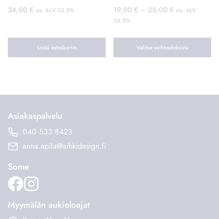
Hintaluokka:
34,00
€
19,00
€
–
25,00
€
sis. ALV 25.5%
sis. ALV
19,00 €
25.5%
–
25,00 €
Lisää ostoskoriin
Valitse vaihtoehdoista
Tällä
tuotteella
on
useampi
muunnelma.
Asiakaspalvelu
Voit
040 533 8423
tehdä
anna.apila@aihkidesign.fi
valinnat
tuotteen
Some
sivulla.
Myymälän aukioloajat