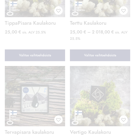
TippaPisara Kaulakoru
Terttu Kaulakoru
Hintaluokk
25,00
€
25,00
€
–
2 018,00
€
sis. ALV 25.5%
sis. ALV
25,00 €
25.5%
–
2
Valitse vaihtoehdoista
Valitse vaihtoehdoista
018,00 €
Tällä
Tällä
tuotteella
tuotteella
on
on
useampi
useampi
muunnelma.
muunnelma.
Voit
Voit
tehdä
tehdä
valinnat
valinnat
tuotteen
tuotteen
Tervapisara kaulakoru
Vertigo Kaulakoru
sivulla.
sivulla.