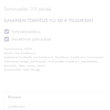
Toimitusaika: 2-5 päivää
ILMAINEN TOIMITUS YLI 50 € TILAUKSIIN
Tyytyväisyystakuu
Vaivattomat palautukset
Tuotenumero:
2025
Osasto:
Isot kaulakorut
Avainsanat tuotteelle
isot kaulakorut
,
Kaulakoru
,
kaulakorut
,
koivuvaneri
,
kotimainen design
,
kukkasydän
,
kukkasydän kaulakoru
,
laserleikattu
,
puutuote
,
riipus
,
sauna
,
vaneri
Tuotemerkki:
Aihki Design
Kuvaus
Lisätiedot