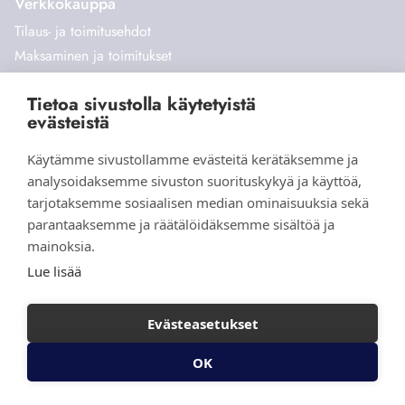
Verkkokauppa
Tilaus- ja toimitusehdot
Maksaminen ja toimitukset
Palautukset
Tietoa sivustolla käytetyistä
Yhteystiedot
evästeistä
Käytämme sivustollamme evästeitä kerätäksemme ja
analysoidaksemme sivuston suorituskykyä ja käyttöä,
tarjotaksemme sosiaalisen median ominaisuuksia sekä
parantaaksemme ja räätälöidäksemme sisältöä ja
mainoksia.
© 2026 Aihki Design |
Tietosuojaseloste
|
Evästeasetukset
Lue lisää
Verkkokauppa yritykselle
Helpotkotisivut.fi
Evästeasetukset
OK
Ota yhteyttä
Peruutusoikeus