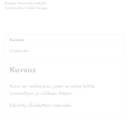
Osasto:
Mummola ovikyltti
Tuotemerkki:
Aihki Design
Kuvaus
Lisätiedot
Kuvaus
Koivu on vaalea puu, joten se antaa kyltille
luonnollisen ja raikkaan ilmeen.
Käsitelty ulkokäyttöön sopivaksi.