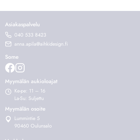
Asiakaspalvelu
040 533 8423
anna.apila@aihkidesign.fi
Some
Myymälän aukioloajat
Ke-pe: 11 – 16
La-Su: Suljettu
Myymälän osoite
Lummintie 5
90460 Oulunsalo