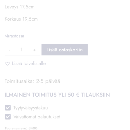
Leveys 17,5cm
Korkeus 19,5cm
Varastossa
Mummola
Lisää ostoskoriin
Ovikyltti
määrä
Lisää toivelistalle
Toimitusaika: 2-5 päivää
ILMAINEN TOIMITUS YLI 50 € TILAUKSIIN
Tyytyväisyystakuu
Vaivattomat palautukset
Tuotenumero:
3400