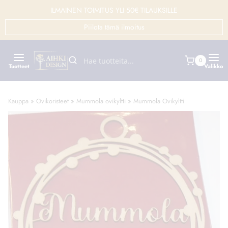
Siirry
ILMAINEN TOIMITUS YLI 50€ TILAUKSILLE
sisältöön
Piilota tämä ilmoitus
0
Tuotteet
Valikko
Kauppa
»
Ovikoristeet
»
Mummola ovikyltti
»
Mummola Ovikyltti