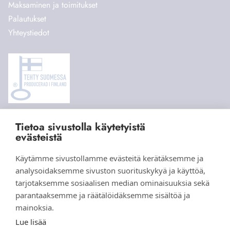
Maksaminen ja toimitukset
Palautukset
Yhteystiedot
Tietoa sivustolla käytetyistä
© 2026 Aihki Design |
Tietosuojaseloste
|
Evästeasetukset
evästeistä
Verkkokauppa yritykselle
Helpotkotisivut.fi
Käytämme sivustollamme evästeitä kerätäksemme ja
analysoidaksemme sivuston suorituskykyä ja käyttöä,
tarjotaksemme sosiaalisen median ominaisuuksia sekä
parantaaksemme ja räätälöidäksemme sisältöä ja
mainoksia.
Lue lisää