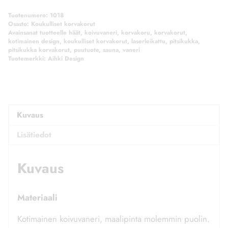
Tuotenumero:
1018
Osasto:
Koukulliset korvakorut
Avainsanat tuotteelle
häät
,
koivuvaneri
,
korvakoru
,
korvakorut
,
kotimainen design
,
koukulliset korvakorut
,
laserleikattu
,
pitsikukka
,
pitsikukka korvakorut
,
puutuote
,
sauna
,
vaneri
Tuotemerkki:
Aihki Design
Kuvaus
Lisätiedot
Kuvaus
Materiaali
Kotimainen koivuvaneri, maalipinta molemmin puolin.