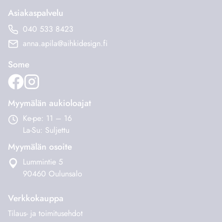
muunnelma.
muunnelma.
Asiakaspalvelu
Voit
Voit
040 533 8423
tehdä
tehdä
anna.apila@aihkidesign.fi
valinnat
valinnat
tuotteen
tuotteen
Some
sivulla.
sivulla.
Myymälän aukioloajat
Ke-pe: 11 – 16
La-Su: Suljettu
Myymälän osoite
Lummintie 5
90460 Oulunsalo
Verkkokauppa
Tilaus- ja toimitusehdot