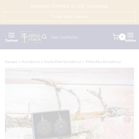
Siirry
ILMAINEN TOIMITUS YLI 50€ TILAUKSILLE
sisältöön
Piilota tämä ilmoitus
0
Tuotteet
Valikko
Kauppa
»
Korvakorut
»
Koukulliset korvakorut
»
Pitsikukka Korvakorut