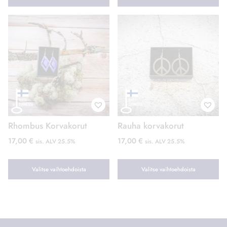
Tällä
Tällä
tuotteella
tuotteella
on
on
useampi
useampi
muunnelma.
muunnelma.
Voit
Voit
tehdä
tehdä
valinnat
valinnat
tuotteen
tuotteen
Rhombus Korvakorut
Rauha korvakorut
sivulla.
sivulla.
17,00
€
17,00
€
sis. ALV 25.5%
sis. ALV 25.5%
Valitse vaihtoehdoista
Valitse vaihtoehdoista
Tällä
Tällä
tuotteella
tuotteella
on
on
useampi
useampi