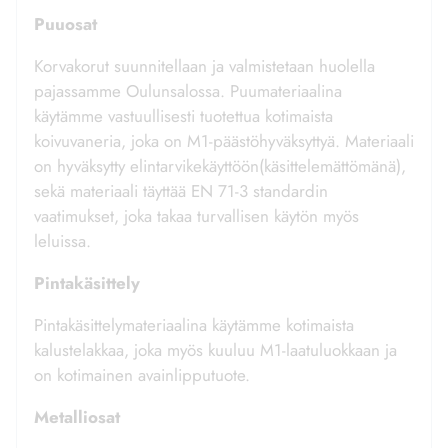
Puuosat
Korvakorut suunnitellaan ja valmistetaan huolella
pajassamme Oulunsalossa. Puumateriaalina
käytämme vastuullisesti tuotettua kotimaista
koivuvaneria, joka on M1-päästöhyväksyttyä. Materiaali
on hyväksytty elintarvikekäyttöön(käsittelemättömänä),
sekä materiaali täyttää EN 71-3 standardin
vaatimukset, joka takaa turvallisen käytön myös
leluissa.
Pintakäsittely
Pintakäsittelymateriaalina käytämme kotimaista
kalustelakkaa, joka myös kuuluu M1-laatuluokkaan ja
on kotimainen avainlipputuote.
Metalliosat