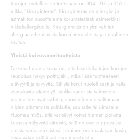
Korujen metalliosien teräslaatu on 304, 316 ja 316 L,
elikkä ”kirurginteräs”. Kirurginteräs on allergia- ja
astmaliiton suosittelema korumateriaali esimerkiksi
nikkeliallergikoille. Kirurginteräs on yksi vähiten
allergiaa aiheuttavista korumateriaaleista ja turvallinen
käyttää.
Yleistä koivuvanerituotteista
Tärkeää huomioitavaa on, että laserleikattujen korujen
reunoissa näkyy polttojälki, mikä lisää tuotteeseen
elävyyttä ja syvyyttä. Säilytä korut huolellisesti ja vältä
voimakasta vääntelyä. Vaikka vanerista valmistetut
tuotteet kestävät sadetta, suosittelemme välttämään
niiden altistamista suihkulle, saunalle tai uimiselle.
Huomaa myös, että värisävyt voivat hieman poiketa
kuvassa näkyvistä väreistä, sillä ne ovat riippuvaisia
omista väriasetuksistasi. Jokainen erä maalataan käsin,
joten erien välillä voi pieniä eroja olla.