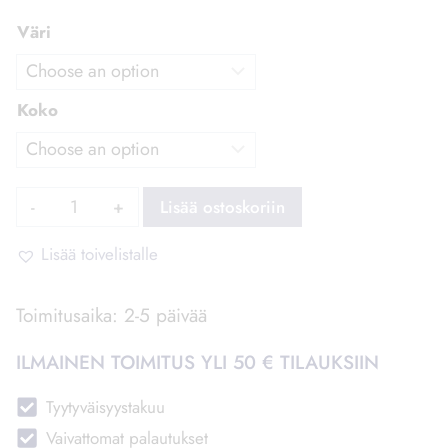
Väri
Koko
Pitsikukka
Lisää ostoskoriin
Korvakorut
määrä
Lisää toivelistalle
Toimitusaika: 2-5 päivää
ILMAINEN TOIMITUS YLI 50 € TILAUKSIIN
Tyytyväisyystakuu
Vaivattomat palautukset