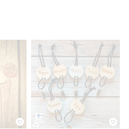
Pyyhenipsu omalla tekstillä, kauno
7,90
€
sis. ALV 25.5%
Valitse vaihtoehdoista