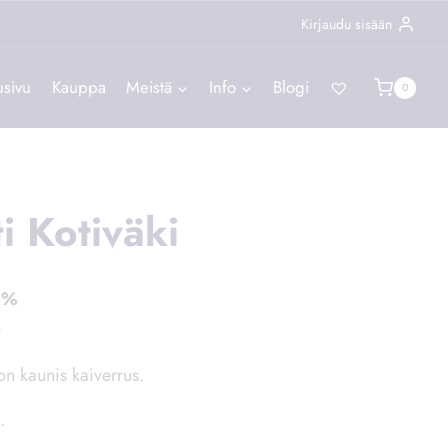
Piilota tämä ilmoitus
Kirjaudu sisään
usivu
Kauppa
Meistä
Info
Blogi
0
i Kotiväki
5%
t
on kaunis kaiverrus.