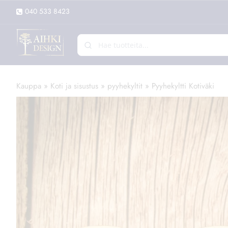
Siirry
sisältöön
040 533 8423
Kauppa
»
Koti ja sisustus
»
pyyhekyltit
»
Pyyhekyltti Kotiväki