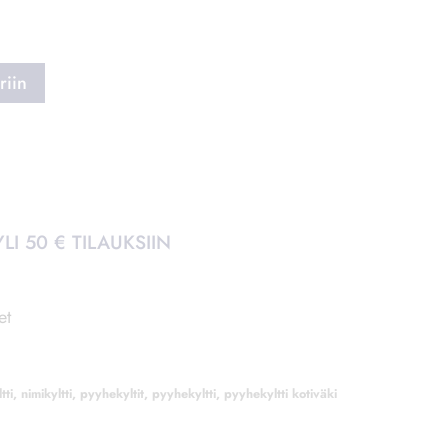
.
 ostoskoriin
LI 50 € TILAUKSIIN
et
tti
,
nimikyltti
,
pyyhekyltit
,
pyyhekyltti
,
pyyhekyltti kotiväki