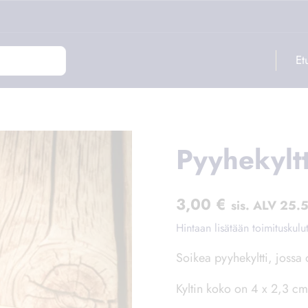
ILMAINEN TOIMITUS YLI 50€ TILAUKSILLE
Et
Pyyhekyltt
3,00
€
sis. ALV 25.
Hintaan lisätään toimituskulu
Soikea pyyhekyltti, jossa 