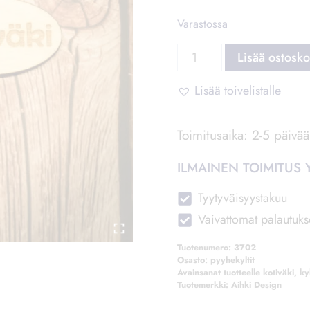
Kyltin koko on 4 x 2,3 cm
Varastossa
Pyyhekyltti
Lisää
Kotiväki
määrä
Lisää toivelistalle
Toimitusaika: 2-5 päivää
ILMAINEN TOIMITUS Y
Tyytyväisyystakuu
Vaivattomat palautuks
Tuotenumero:
3702
Osasto:
pyyhekyltit
Avainsanat tuotteelle
kotiväki
,
kyl