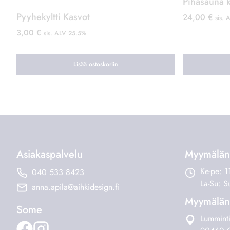
Asiakaspalvelu
Myymälän 
Ke-pe: 1
040 533 8423
La-Su: Su
anna.apila@aihkidesign.fi
Myymälän 
Some
Lummint
90460 O
© 2026 Aihki Design |
Tietosuojaseloste
|
Evästeasetukset