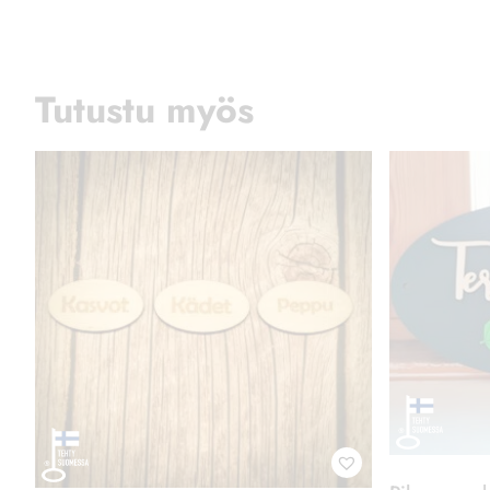
Pihasauna ky
Pyyhekyltti Kasvot
24,00
€
sis.
3,00
€
sis. ALV 25.5%
Lisää ostoskoriin