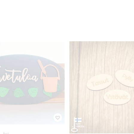
ltti
Pyyhekyltti Tassut
 ALV 25.5%
3,00
€
sis. ALV 25.5%
Lisää ostoskoriin
Lisää ostoskoriin