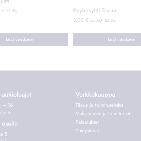
aukioloajat
Verkkokauppa
1 – 16
Tilaus- ja toimitusehdot
ljettu
Maksaminen ja toimitukset
Palautukset
osoite
Yhteystiedot
ie 5
ulunsalo