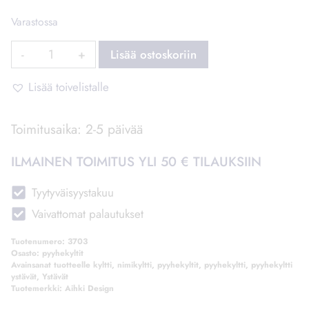
Varastossa
Pyyhekyltti
Lisää ostoskoriin
Ystävät
määrä
Lisää toivelistalle
Toimitusaika: 2-5 päivää
ILMAINEN TOIMITUS YLI 50 € TILAUKSIIN
Tyytyväisyystakuu
Vaivattomat palautukset
Tuotenumero:
3703
Osasto:
pyyhekyltit
Avainsanat tuotteelle
kyltti
,
nimikyltti
,
pyyhekyltit
,
pyyhekyltti
,
pyyhekyltti
ystävät
,
Ystävät
Tuotemerkki:
Aihki Design