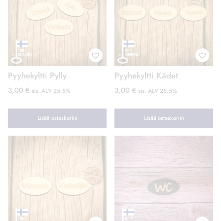
Pyyhekyltti Pylly
Pyyhekyltti Kädet
3,00
€
3,00
€
sis. ALV 25.5%
sis. ALV 25.5%
Lisää ostoskoriin
Lisää ostoskoriin