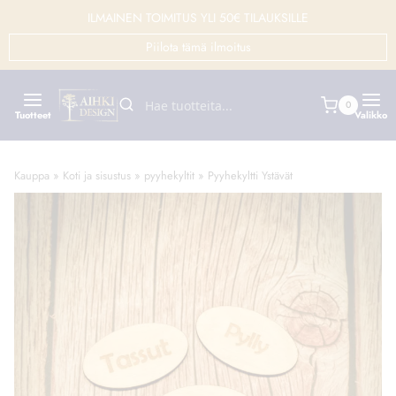
Siirry
ILMAINEN TOIMITUS YLI 50€ TILAUKSILLE
sisältöön
Piilota tämä ilmoitus
0
Tuotteet
Valikko
Kauppa
»
Koti ja sisustus
»
pyyhekyltit
»
Pyyhekyltti Ystävät