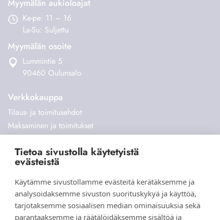
Myymälän aukioloajat
Ke-pe: 11 – 16
La-Su: Suljettu
Myymälän osoite
Lummintie 5
90460 Oulunsalo
Verkkokauppa
Tilaus- ja toimitusehdot
Maksaminen ja toimitukset
Palautukset
Tietoa sivustolla käytetyistä
Yhteystiedot
evästeistä
Käytämme sivustollamme evästeitä kerätäksemme ja
analysoidaksemme sivuston suorituskykyä ja käyttöä,
tarjotaksemme sosiaalisen median ominaisuuksia sekä
parantaaksemme ja räätälöidäksemme sisältöä ja