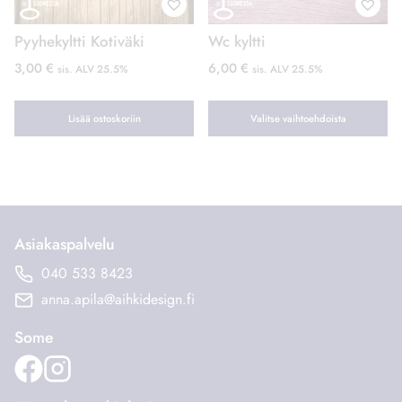
Pyyhekyltti Kotiväki
Wc kyltti
3,00
€
6,00
€
sis. ALV 25.5%
sis. ALV 25.5%
Lisää ostoskoriin
Valitse vaihtoehdoista
Tällä
tuotteella
on
useampi
muunnelma.
Asiakaspalvelu
Voit
040 533 8423
tehdä
anna.apila@aihkidesign.fi
valinnat
tuotteen
Some
sivulla.