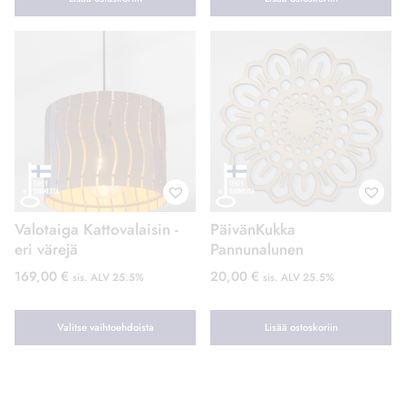
Valotaiga Kattovalaisin -
PäivänKukka
eri värejä
Pannunalunen
169,00
€
20,00
€
sis. ALV 25.5%
sis. ALV 25.5%
Valitse vaihtoehdoista
Lisää ostoskoriin
Tällä
tuotteella
on
useampi