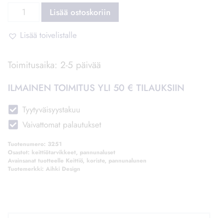
Varastossa
Vyyhti
Lisää ostoskoriin
Pannunalunen
määrä
Lisää toivelistalle
Toimitusaika: 2-5 päivää
ILMAINEN TOIMITUS YLI 50 € TILAUKSIIN
Tyytyväisyystakuu
Vaivattomat palautukset
Tuotenumero:
3251
Osastot:
keittiötarvikkeet
,
pannunaluset
Avainsanat tuotteelle
Keittiö
,
koriste
,
pannunalunen
Tuotemerkki:
Aihki Design