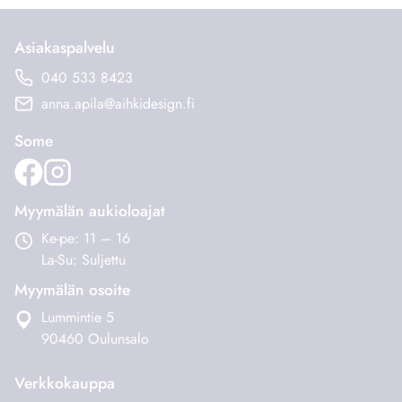
muunnelma.
Asiakaspalvelu
Voit
040 533 8423
tehdä
anna.apila@aihkidesign.fi
valinnat
tuotteen
Some
sivulla.
Myymälän aukioloajat
Ke-pe: 11 – 16
La-Su: Suljettu
Myymälän osoite
Lummintie 5
90460 Oulunsalo
Verkkokauppa
Tilaus- ja toimitusehdot
Maksaminen ja toimitukset