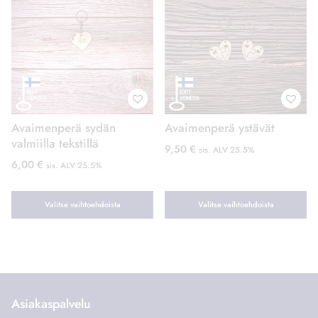
Avaimenperä sydän
Avaimenperä ystävät
valmiilla tekstillä
9,50
€
sis. ALV 25.5%
6,00
€
sis. ALV 25.5%
Valitse vaihtoehdoista
Valitse vaihtoehdoista
Tällä
Tällä
tuotteella
tuotteella
on
on
useampi
useampi
muunnelma.
muunnelma.
Asiakaspalvelu
Voit
Voit
040 533 8423
tehdä
tehdä