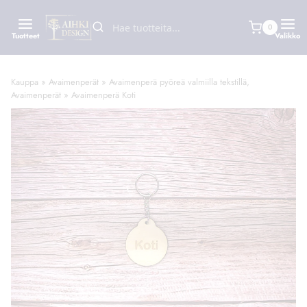
Siirry
ILMAINEN TOIMITUS YLI 50€ TILAUKSILLE
sisältöön
Piilota tämä ilmoitus
0
Tuotteet
Valikko
Kauppa
»
Avaimenperät
»
Avaimenperä pyöreä valmiilla tekstillä,
Avaimenperät
»
Avaimenperä Koti