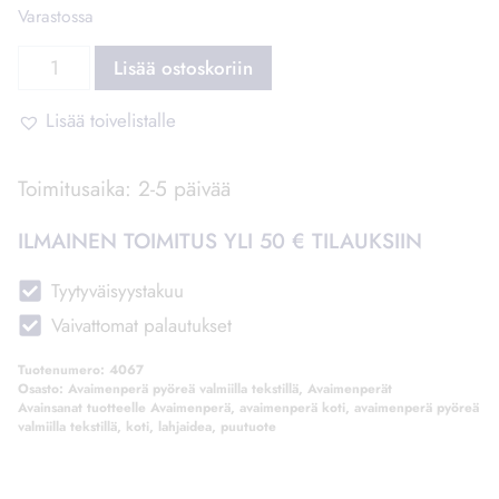
Varastossa
Avaimenperä
Lisää ostoskoriin
Koti
määrä
Lisää toivelistalle
Toimitusaika: 2-5 päivää
ILMAINEN TOIMITUS YLI 50 € TILAUKSIIN
Tyytyväisyystakuu
Vaivattomat palautukset
Tuotenumero:
4067
Osasto:
Avaimenperä pyöreä valmiilla tekstillä, Avaimenperät
Avainsanat tuotteelle
Avaimenperä
,
avaimenperä koti
,
avaimenperä pyöreä