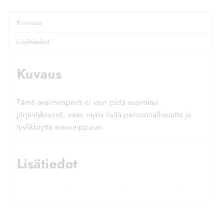
valmiilla tekstillä
,
koti
,
lahjaidea
,
puutuote
Kuvaus
Lisätiedot
Kuvaus
Tämä avaimenperä ei vain pidä avaimiasi
järjestyksessä, vaan myös lisää persoonallisuutta ja
tyylikkyyttä avainnippuusi.
Tutustu myös