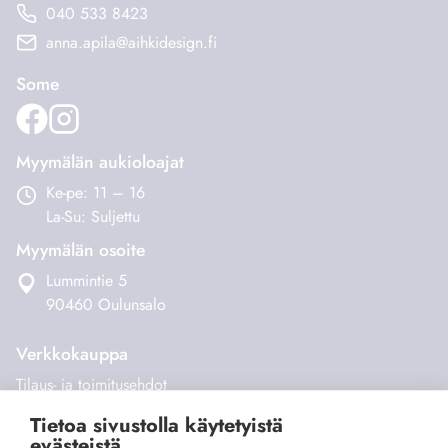
anna.apila@aihkidesign.fi
valinnat
valinnat
tuotteen
tuotteen
Some
sivulla.
sivulla.
Myymälän aukioloajat
Ke-pe: 11 – 16
La-Su: Suljettu
Myymälän osoite
Lummintie 5
90460 Oulunsalo
Verkkokauppa
Tilaus- ja toimitusehdot
Maksaminen ja toimitukset
Palautukset
Tietoa sivustolla käytetyistä
Yhteystiedot
evästeistä