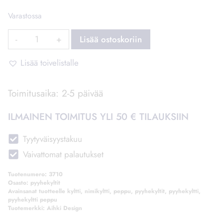
Varastossa
Pyyhekyltti
Lisää ostoskoriin
Peppu
määrä
Lisää toivelistalle
Toimitusaika: 2-5 päivää
ILMAINEN TOIMITUS YLI 50 € TILAUKSIIN
Tyytyväisyystakuu
Vaivattomat palautukset
Tuotenumero:
3710
Osasto:
pyyhekyltit
Avainsanat tuotteelle
kyltti
,
nimikyltti
,
peppu
,
pyyhekyltit
,
pyyhekyltti
,
pyyhekyltti peppu
Tuotemerkki:
Aihki Design