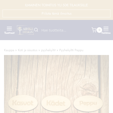
Siirry
ILMAINEN TOIMITUS YLI 50€ TILAUKSILLE
sisältöön
Piilota tämä ilmoitus
0
Tuotteet
Valikko
Kauppa
»
Koti ja sisustus
»
pyyhekyltit
»
Pyyhekyltti Peppu