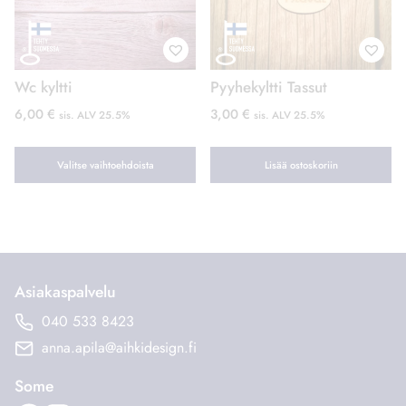
Wc kyltti
Pyyhekyltti Tassut
6,00
€
3,00
€
sis. ALV 25.5%
sis. ALV 25.5%
Valitse vaihtoehdoista
Lisää ostoskoriin
Tällä
tuotteella
on
useampi
muunnelma.
Asiakaspalvelu
Voit
040 533 8423
tehdä
anna.apila@aihkidesign.fi
valinnat
tuotteen
Some
sivulla.