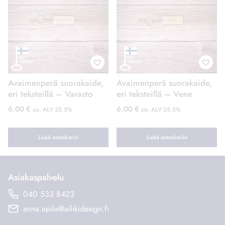
Avaimenperä suorakaide,
Avaimenperä suorakaide,
eri teksteillä – Varasto
eri teksteillä – Vene
6,00
€
6,00
€
sis. ALV 25.5%
sis. ALV 25.5%
Lisää ostoskoriin
Lisää ostoskoriin
Asiakaspalvelu
040 533 8423
anna.apila@aihkidesign.fi