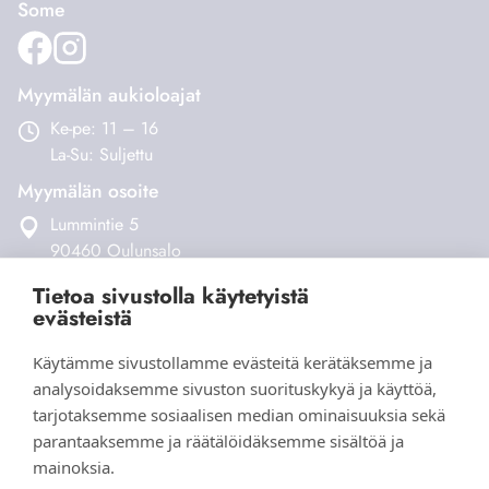
Some
Myymälän aukioloajat
Ke-pe: 11 – 16
La-Su: Suljettu
Myymälän osoite
Lummintie 5
90460 Oulunsalo
Tietoa sivustolla käytetyistä
Verkkokauppa
evästeistä
Tilaus- ja toimitusehdot
Käytämme sivustollamme evästeitä kerätäksemme ja
Maksaminen ja toimitukset
analysoidaksemme sivuston suorituskykyä ja käyttöä,
Palautukset
tarjotaksemme sosiaalisen median ominaisuuksia sekä
Yhteystiedot
parantaaksemme ja räätälöidäksemme sisältöä ja
mainoksia.