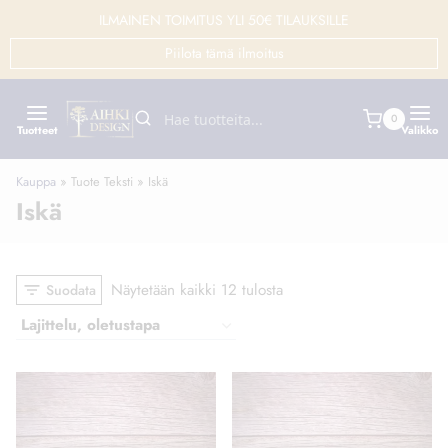
Siirry
ILMAINEN TOIMITUS YLI 50€ TILAUKSILLE
sisältöön
Piilota tämä ilmoitus
0
Tuotteet
Valikko
Kauppa
»
Tuote Teksti
»
Iskä
Iskä
Näytetään kaikki 12 tulosta
Suodata