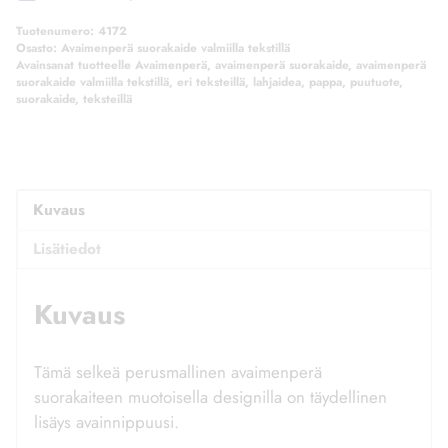
Tuotenumero:
4172
Osasto:
Avaimenperä suorakaide valmiilla tekstillä
Avainsanat tuotteelle
Avaimenperä
,
avaimenperä suorakaide
,
avaimenperä
suorakaide valmiilla tekstillä
,
eri teksteillä
,
lahjaidea
,
pappa
,
puutuote
,
suorakaide
,
teksteillä
Kuvaus
Lisätiedot
Kuvaus
Tämä selkeä perusmallinen avaimenperä
suorakaiteen muotoisella designilla on täydellinen
lisäys avainnippuusi.