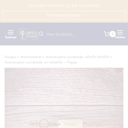
Siirry
ILMAINEN TOIMITUS YLI 50€ TILAUKSILLE
sisältöön
Piilota tämä ilmoitus
0
Tuotteet
Valikko
Kauppa
»
Avaimenperät
»
Avaimenperä suorakaide valmiilla tekstillä
»
Avaimenperä suorakaide, eri teksteillä – Pappa