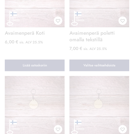
Avaimenperä Koti
Avaimenperä poletti
omalla tekstillä
6,00
€
sis. ALV 25.5%
7,00
€
sis. ALV 25.5%
Lisää ostoskoriin
Valitse vaihtoehdoista