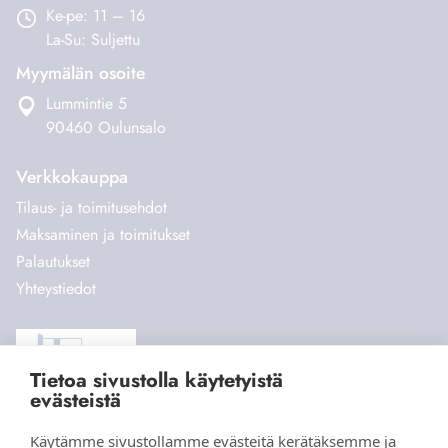
Ke-pe: 11 – 16
La-Su: Suljettu
Myymälän osoite
Lummintie 5
90460 Oulunsalo
Verkkokauppa
Tilaus- ja toimitusehdot
Maksaminen ja toimitukset
Palautukset
Yhteystiedot
Tietoa sivustolla käytetyistä
evästeistä
Käytämme sivustollamme evästeitä kerätäksemme ja