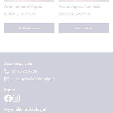
Avaimenperä Pappa
Avaimenperä Toimisto
6,00
€
6,00
€
sis. ALV 25.5%
sis. ALV 25.5%
Lisää ostoskoriin
Lisää ostoskoriin
Asiakaspalvelu
040 533 8423
anna.apila@aihkidesign.fi
Some
Myymälän aukioloajat