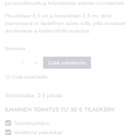
persoonallisuutta ja helpottamaan avainten tunnistamista.
Pituudeltaan 6,5 cm ja leveydeltään 2,5 cm, tämä
avaimenperä on täydellinen valinta niille, jotka arvostavat
yksinkertaista ja käytännöllistä muotoilua.
Varastossa
Avaimenperä
Lisää ostoskoriin
suorakaide,
eri
Lisää toivelistalle
teksteillä
–
Toimitusaika: 2-5 päivää
Pappa
määrä
ILMAINEN TOIMITUS YLI 50 € TILAUKSIIN
Tyytyväisyystakuu
Vaivattomat palautukset