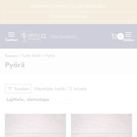
Siirry
ILMAINEN TOIMITUS YLI 50€ TILAUKSILLE
sisältöön
Piilota tämä ilmoitus
0
Tuotteet
Valikko
Kauppa
»
Tuote Teksti
»
Pyörä
Pyörä
Näytetään kaikki 12 tulosta
Suodata