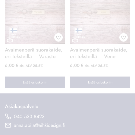
Avaimenperä suorakaide,
Avaimenperä suorakaide,
eri teksteillä – Varasto
eri teksteillä – Vene
6,00
€
6,00
€
sis. ALV 25.5%
sis. ALV 25.5%
Lisää ostoskoriin
Lisää ostoskoriin
Asiakaspalvelu
040 533 8423
anna.apila@aihkidesign.fi