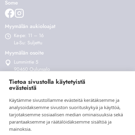
Some
Myymälän aukioloajat
Ke-pe: 11 – 16
La-Su: Suljettu
Myymälän osoite
Lummintie 5
90460 Oulunsalo
Tietoa sivustolla käytetyistä
Verkkokauppa
evästeistä
Tilaus- ja toimitusehdot
Käytämme sivustollamme evästeitä kerätäksemme ja
Maksaminen ja toimitukset
analysoidaksemme sivuston suorituskykyä ja käyttöä,
Palautukset
tarjotaksemme sosiaalisen median ominaisuuksia sekä
Yhteystiedot
parantaaksemme ja räätälöidäksemme sisältöä ja
mainoksia.