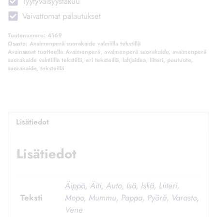
Tyytyväisyystakuu
Vaivattomat palautukset
Tuotenumero:
4169
Osasto:
Avaimenperä suorakaide valmiilla tekstillä
Avainsanat tuotteelle
Avaimenperä
,
avaimenperä suorakaide
,
avaimenperä
suorakaide valmiilla tekstillä
,
eri teksteillä
,
lahjaidea
,
liiteri
,
puutuote
,
suorakaide
,
teksteillä
Lisätiedot
Lisätiedot
Äippä
,
Äiti
,
Auto
,
Isä
,
Iskä
,
Liiteri
,
Teksti
Mopo
,
Mummu
,
Pappa
,
Pyörä
,
Varasto
,
Vene