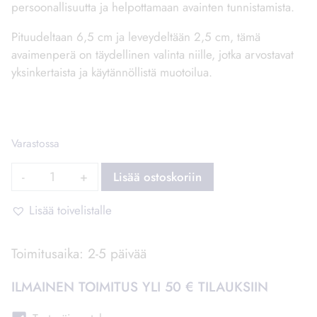
persoonallisuutta ja helpottamaan avainten tunnistamista.
Pituudeltaan 6,5 cm ja leveydeltään 2,5 cm, tämä
avaimenperä on täydellinen valinta niille, jotka arvostavat
yksinkertaista ja käytännöllistä muotoilua.
Varastossa
Avaimenperä
Lisää ostoskoriin
suorakaide,
eri
Lisää toivelistalle
teksteillä
–
Toimitusaika: 2-5 päivää
Liiteri
määrä
ILMAINEN TOIMITUS YLI 50 € TILAUKSIIN