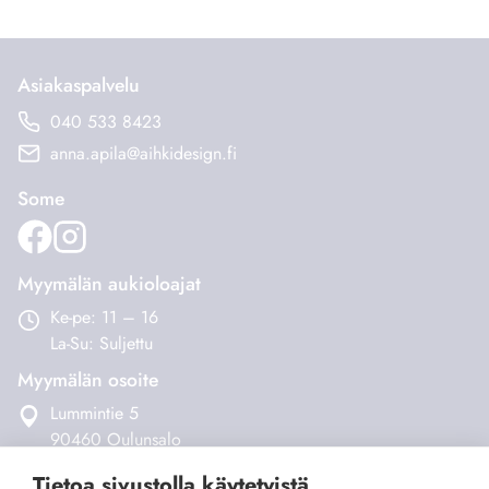
Asiakaspalvelu
040 533 8423
anna.apila@aihkidesign.fi
Some
Myymälän aukioloajat
Ke-pe: 11 – 16
La-Su: Suljettu
Myymälän osoite
Lummintie 5
90460 Oulunsalo
Tietoa sivustolla käytetyistä