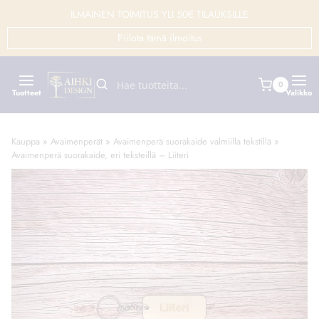
Siirry
ILMAINEN TOIMITUS YLI 50€ TILAUKSILLE
sisältöön
Piilota tämä ilmoitus
0
Tuotteet
Valikko
Kauppa
»
Avaimenperät
»
Avaimenperä suorakaide valmiilla tekstillä
»
Avaimenperä suorakaide, eri teksteillä – Liiteri