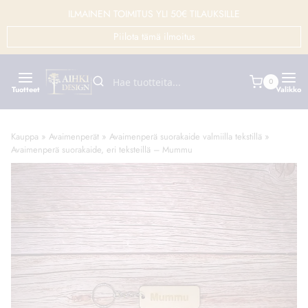
Siirry
ILMAINEN TOIMITUS YLI 50€ TILAUKSILLE
sisältöön
Piilota tämä ilmoitus
0
Tuotteet
Valikko
Kauppa
»
Avaimenperät
»
Avaimenperä suorakaide valmiilla tekstillä
»
Avaimenperä suorakaide, eri teksteillä – Mummu