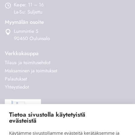
Ke-pe: 11 – 16
La-Su: Suljettu
Myymälän osoite
Lummintie 5
90460 Oulunsalo
Verkkokauppa
Tilaus- ja toimitusehdot
Maksaminen ja toimitukset
Palautukset
Yhteystiedot
Tietoa sivustolla käytetyistä
evästeistä
Käytämme sivustollamme evästeitä kerätäksemme ja