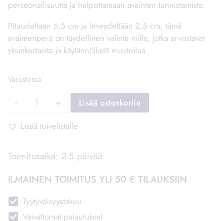
persoonallisuutta ja helpottamaan avainten tunnistamista.
Pituudeltaan 6,5 cm ja leveydeltään 2,5 cm, tämä
avaimenperä on täydellinen valinta niille, jotka arvostavat
yksinkertaista ja käytännöllistä muotoilua.
Varastossa
Avaimenperä
Lisää ostoskoriin
suorakaide,
eri
Lisää toivelistalle
teksteillä
–
Toimitusaika: 2-5 päivää
Mummu
määrä
ILMAINEN TOIMITUS YLI 50 € TILAUKSIIN
Tyytyväisyystakuu
Vaivattomat palautukset