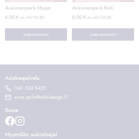
Avaimenperä Mopo
Avaimenperä Koti
6,00
€
6,00
€
sis. ALV 25.5%
sis. ALV 25.5%
Lisää ostoskoriin
Lisää ostoskoriin
Asiakaspalvelu
040 533 8423
anna.apila@aihkidesign.fi
Some
Myymälän aukioloajat