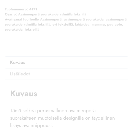
Tuotenumero:
4171
Osasto:
Avaimenperä suorakaide valmiilla tekstillä
Avainsanat tuotteelle
Avaimenperä
,
avaimenperä suorakaide
,
avaimenperä
suorakaide valmiilla tekstillä
,
eri teksteillä
,
lahjaidea
,
mummu
,
puutuote
,
suorakaide
,
teksteillä
Kuvaus
Lisätiedot
Kuvaus
Tämä selkeä perusmallinen avaimenperä
suorakaiteen muotoisella designilla on täydellinen
lisäys avainnippuusi.